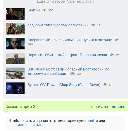
Еще от автора Narmes
23516
Бензин
356
подборка тамплиерских песнопений
17
Операция ИИ или приключения Шурика в матрице
163
Норильск. Обитаемый остров - Признаки жизни
12
Витимский мост: самый опасный мост России, по
которому всё ещё ездят
146
System Of A Down - Chop Suey (Piano Cover)
10
Комментарии
2
с начала
|
дерево
Чтобы писать и оценивать комментарии нужно
войти
или
зарегистрироваться