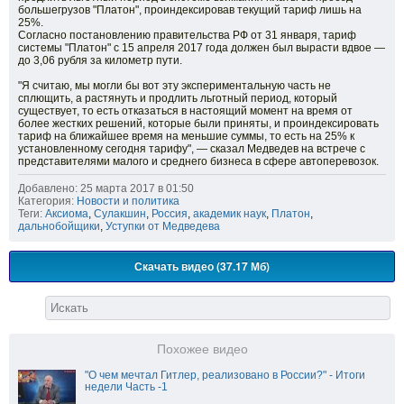
большегрузов "Платон", проиндексировав текущий тариф лишь на
25%.
Согласно постановлению правительства РФ от 31 января, тариф
системы "Платон" с 15 апреля 2017 года должен был вырасти вдвое —
до 3,06 рубля за километр пути.
"Я считаю, мы могли бы вот эту экспериментальную часть не
сплющить, а растянуть и продлить льготный период, который
существует, то есть отказаться в настоящий момент на время от
более жестких решений, которые были приняты, и проиндексировать
тариф на ближайшее время на меньшие суммы, то есть на 25% к
установленному сегодня тарифу", — сказал Медведев на встрече с
представителями малого и среднего бизнеса в сфере автоперевозок.
Добавлено: 25 марта 2017 в 01:50
Категория:
Новости и политика
Теги:
Аксиома
,
Сулакшин
,
Россия
,
академик наук
,
Платон
,
дальнобойщики
,
Уступки от Медведева
Скачать видео (37.17 Мб)
Похожее видео
"О чем мечтал Гитлер, реализовано в России?" - Итоги
недели Часть -1