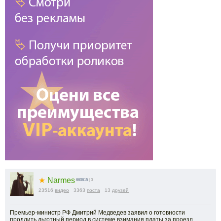
★
Narmes
660615
| 0
23516
видео
3363
поста
13
друзей
Премьер-министр РФ Дмитрий Медведев заявил о готовности
продлить льготный период в системе взимания платы за проезд