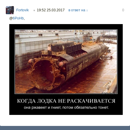
Fortovik
19:52 25.03.2017
в ответ на ↓
0
○
@
6PoHb
,