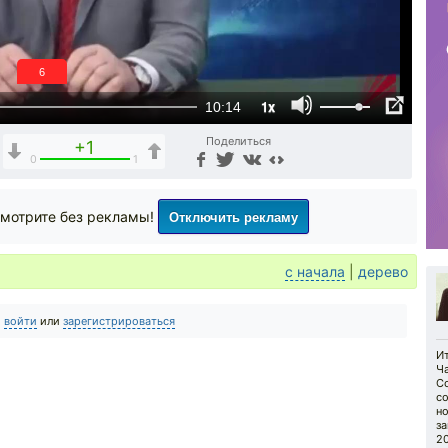
5
1x
10:14
Поделиться
+1
0
1
Отключить рекламу
мотрите без рекламы!
с начала
|
дерево
о
войти
или
зарегистрироваться
И
Ча
С
с
н
за
20