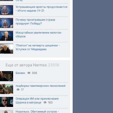
(Ч-4)
Устрашающие аресты продолжаются
- Итоги недели (Ч-2)
Почему проигравшая страна
празднует Победу?
Масштабное увеличение налогов-
сборов
"Платон" на четверть шишечки -
Уступки от Медведева
Еще от автора Narmes
23516
Бензин
356
подборка тамплиерских песнопений
17
Операция ИИ или приключения
Шурика в матрице
163
Норильск. Обитаемый остров -