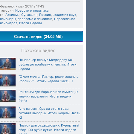
бавлено: 7 мая 2017 в 11:43
тегория:
Новости и политика
ги:
Аксиома
,
Сулакшин
,
Россия
,
академик наук
,
енсионеры
,
проблема с пенсиями
,
Переселение
енсионеров
,
Итоги Недели
Скачать видео (34.05 Мб)
Похожее видео
Пенсионер вернул Медведеву 60-
рублевую прибавку к пенсии. Итоги
недели
"О чем мечтал Гитлер, реализовано в
России?" - Итоги недели Часть -1
Рейтинги для баранов или имитация
мнения населения. Итоги недели
(Ч-3)
А не на сентябрь ли этого года
готовят выборы? Итоги недели Часть
-2
Платон для отдыхающих. Курортный
сбор 100 руб в сутки. Итоги недели