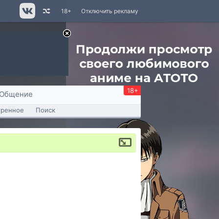
18+
Отключить рекламу
18+
Общение
тренное
Поиск