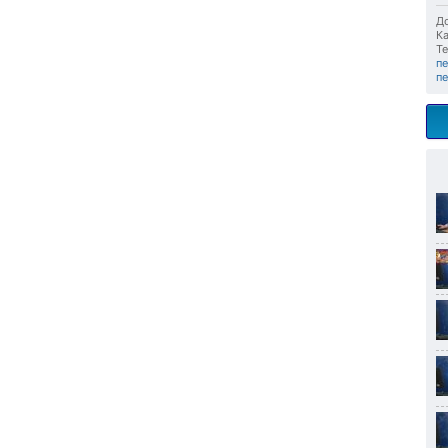
До
Ка
Те
п
п