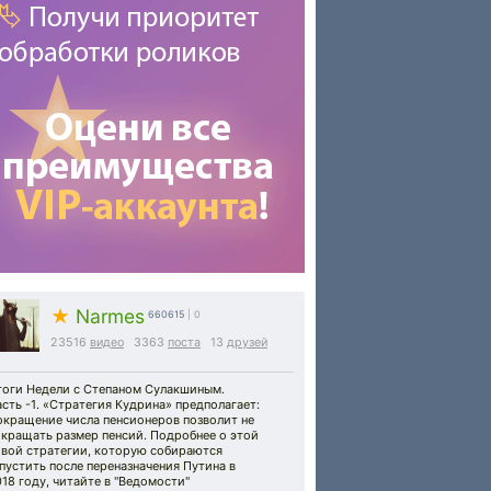
★
Narmes
660615
| 0
23516
видео
3363
поста
13
друзей
тоги Недели с Степаном Сулакшиным.
сть -1. «Стратегия Кудрина» предполагает:
окращение числа пенсионеров позволит не
окращать размер пенсий. Подробнее о этой
овой стратегии, которую собираются
пустить после переназначения Путина в
18 году, читайте в "Ведомости"