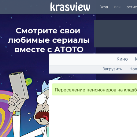
Вход
или
реги
Кино
Загрузить
Нов
Переселение пенсионеров на кладб