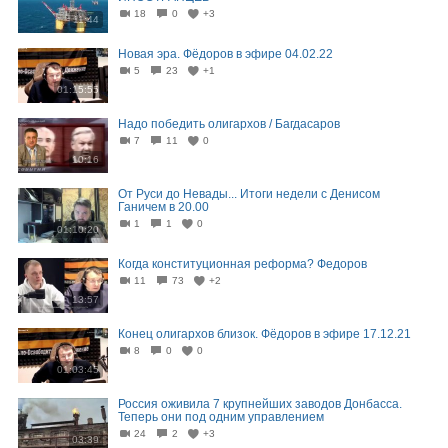
18
0
+3
11:44
Новая эра. Фёдоров в эфире 04.02.22
5
23
+1
01:15:55
Надо победить олигархов / Багдасаров
7
11
0
10:16
От Руси до Невады... Итоги недели с Денисом
Ганичем в 20.00
1
1
0
01:10:20
Когда конституционная реформа? Федоров
11
73
+2
13:57
Конец олигархов близок. Фёдоров в эфире 17.12.21
8
0
0
01:03:45
Россия оживила 7 крупнейших заводов Донбасса.
Теперь они под одним управлением
24
2
+3
03:39