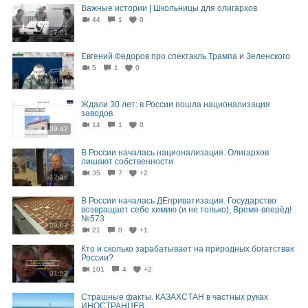
Важные истории | Школьницы для олигархов
44
1
0
17:01
Евгений Федоров про спектакль Трампа и Зеленского
5
1
0
01:10:11
Ждали 30 лет: в России пошла национализация
заводов
14
1
0
09:42
В России началась национализация. Олигархов
лишают собственности
35
7
+2
12:36
В России началась ДЕприватизация. Государство
возвращает себе химию (и не только), Время-вперёд!
№573
09:07
21
0
+1
Кто и сколько зарабатывает на природных богатствах
России?
101
4
+2
01:53
Страшные факты. КАЗАХСТАН в частных руках
ИНОСТРАНЦЕВ