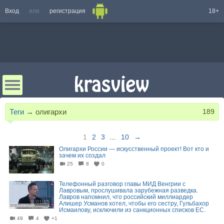
Вход
или
регистрация
18+
Теги
→
олигархи
189
1
2
3
...
10
→
Олигархи России — искусственный проект! Вот кто и
зачем их создал
25
8
0
17:13
Телефонный разговор главы МИД Венгрии с
Лавровым, прослушивала зарубежная разведка.
Лавров напомнил, что российский миллиардер
01:15
Алишер Усманов хотел, чтобы его сестру, Гульбахор
Исмаилову, исключили из санкционных списков ЕС.
49
4
+1