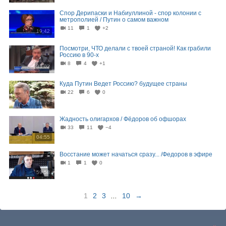
Спор Дерипаски и Набиуллиной - спор колонии с
метрополией / Путин о самом важном
11
1
+2
19:42
Посмотри, ЧТО делали с твоей страной! Как грабили
Россию в 90-х
8
4
+1
33:02
Куда Путин Ведет Россию? будущее страны
22
6
0
11:53
Жадность олигархов / Фёдоров об офшорах
33
11
−4
04:55
Восстание может начаться сразу... /Федоров в эфире
1
1
0
59:58
1
2
3
...
10
→