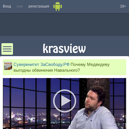
Вход
или
регистрация
18+
Суверенитет ЗаСвободу.РФ
Почему Медведеву
выгодны обвинения Навального?