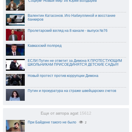
'Социум- Новый Мир' #6 Юрий Болдырев
Валентин Катасонов. Иго Набиуллиной и восстание
банкиров
Пролетарский взгляд на 8 канале - выпуск №76
Кавказский полпред
ЕСЛИ Путин не ответит за Димона К ПРОТЕСТУЮЩИМ
ШКОЛЬНИКАМ ПРИСОЕДИНЯТСЯ ДЕТСКИЕ САДЫ!!!
Новый протест против коррупции Димона
Путин и прокуратура на страже швейцарских счетов
Еще от автора agat
15612
При Байдене такого не было
2