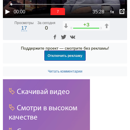
1x
00:00
35:28
6
Просмотры
За сегодня
+3
17
0
0
3
Поддержите проект — смотрите без рекламы!
Отключить рекламу
Читать комментарии