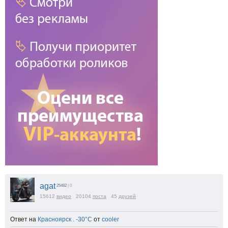
agat
25482
| 0
15612
видео
20104
поста
45
друзей
Ответ на
Красноярск . -30°С
от
cooler