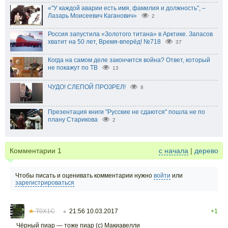
«"У каждой аварии есть имя, фамилия и должность", –
Лазарь Моисеевич Каганович»
2
Россия запустила «Золотого титана» в Арктике. Запасов
хватит на 50 лет, Время-вперёд! №718
37
Когда на самом деле закончится война? Ответ, который
не покажут по ТВ
13
ЧУДО! СЛЕПОЙ ПРОЗРЕЛ!
8
Презентация книги "Русские не сдаются" пошла не по
плану Старикова
2
Комментарии
1
с начала
|
дерево
Чтобы писать и оценивать комментарии нужно
войти
или
зарегистрироваться
★
T0X1C
21:56 10.03.2017
+1
○
Чёрный пиар — тоже пиар (с) Макиавелли