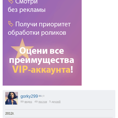
gorky299
481
| 0
89
видео
49
постов
5
друзей
2012г.