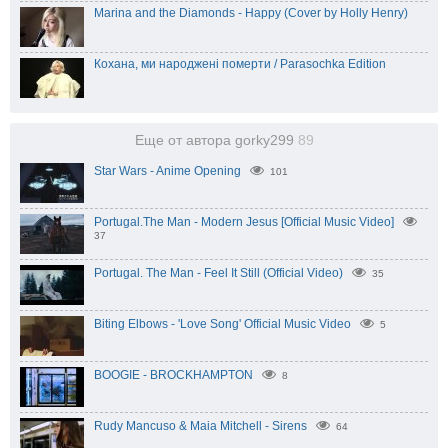
Marina and the Diamonds - Happy (Cover by Holly Henry)
Кохана, ми народжені померти / Parasochka Edition
Еще от автора gorky299
89
Star Wars - Anime Opening
101
Portugal.The Man - Modern Jesus [Official Music Video]
37
Portugal. The Man - Feel It Still (Official Video)
35
Biting Elbows - 'Love Song' Official Music Video
5
BOOGIE - BROCKHAMPTON
8
Rudy Mancuso & Maia Mitchell - Sirens
64