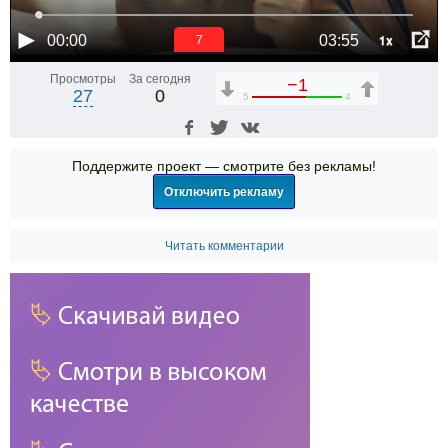
1x
00:00
03:55
6
Просмотры
За сегодня
−1
27
0
5
4
Поддержите проект — смотрите без рекламы!
Отключить рекламу
Читать комментарии