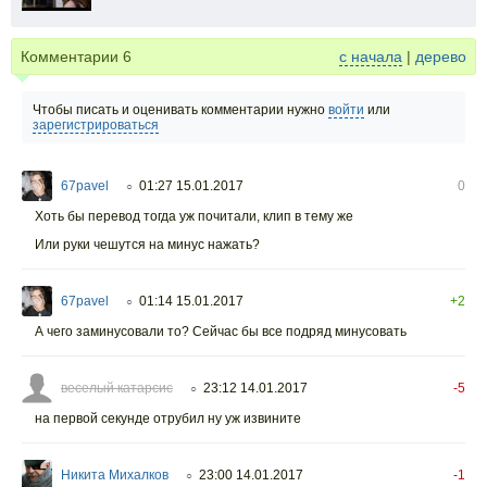
Комментарии
6
с начала
|
дерево
Чтобы писать и оценивать комментарии нужно
войти
или
зарегистрироваться
67pavel
01:27 15.01.2017
0
○
Хоть бы перевод тогда уж почитали, клип в тему же
Или руки чешутся на минус нажать?
67pavel
01:14 15.01.2017
+2
○
А чего заминусовали то? Сейчас бы все подряд минусовать
веселый катарсис
23:12 14.01.2017
-5
○
на первой секунде отрубил ну уж извините
Никита Михалков
23:00 14.01.2017
-1
○