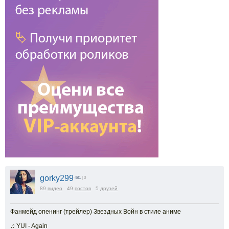
gorky299
481
| 0
89
видео
49
постов
5
друзей
Фанмейд опенинг (трейлер) Звездных Войн в стиле аниме
♫ YUI - Again