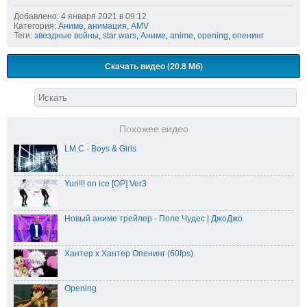
Добавлено: 4 января 2021 в 09:12
Категория:
Аниме, анимация, AMV
Теги:
звездные войны
,
star wars
,
Аниме
,
anime
,
opening
,
опенинг
Скачать видео (20.8 Мб)
Похожее видео
LM.C - Boys & Girls
Yuri!!! on ice [OP] Ver3
Новый аниме трейлер - Поле Чудес | ДжоДжо
Хантер x Хантер Опенинг (60fps)
Opening