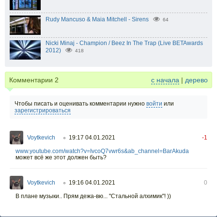
Rudy Mancuso & Maia Mitchell - Sirens
64
Nicki Minaj - Champion / Beez In The Trap (Live BETAwards
2012)
418
Комментарии
2
с начала
|
дерево
Чтобы писать и оценивать комментарии нужно
войти
или
зарегистрироваться
Voytkevich
19:17 04.01.2021
-1
○
www.youtube.com/watch?v=IvcoQ7vwr6s&ab_channel=BarAkuda
может всё же этот должен быть?
Voytkevich
19:16 04.01.2021
0
○
В плане музыки.. Прям дежа-вю... "Стальной алхимик"! ))