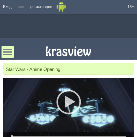
Вход
или
регистрация
18+
Star Wars - Anime Opening