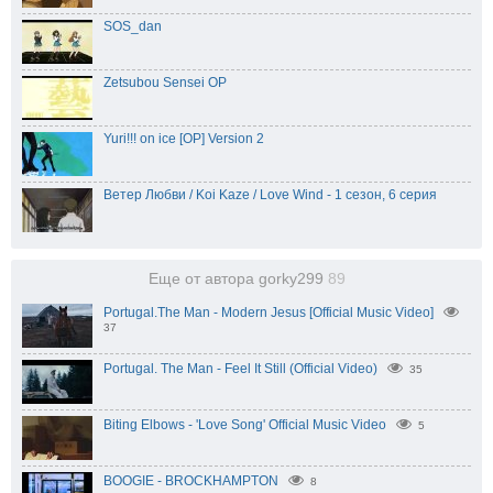
SOS_dan
Zetsubou Sensei OP
Yuri!!! on ice [OP] Version 2
Ветер Любви / Koi Kaze / Love Wind - 1 сезон, 6 серия
Еще от автора gorky299
89
Portugal.The Man - Modern Jesus [Official Music Video]
37
Portugal. The Man - Feel It Still (Official Video)
35
Biting Elbows - 'Love Song' Official Music Video
5
BOOGIE - BROCKHAMPTON
8