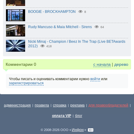
BOOGIE - BROCKHAMPTON
8
Rudy Mancuso & Maia Mitchell - Sirens
64
Nicki Minaj - Champion / Beez In The Trap (Live BETAwards
2012)
418
Комментарии
0
с начала
|
дерево
Чтобы писать и оценивать комментарии нужно
войти
или
зарегистрироваться
администрация
правила
справка
реклама
для правообладателей
|
|
|
|
|
оплата VIP
блог
|
Инфон
© 2008-2026 ООО «
»