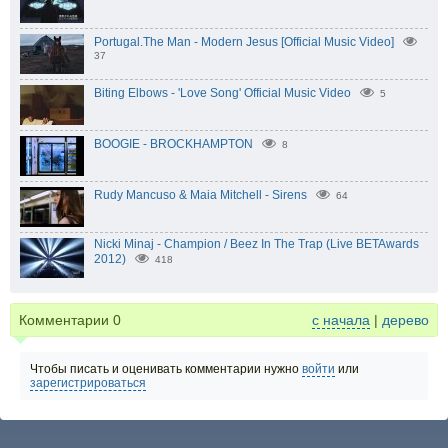
Portugal.The Man - Modern Jesus [Official Music Video]
37
Biting Elbows - 'Love Song' Official Music Video
5
BOOGIE - BROCKHAMPTON
8
Rudy Mancuso & Maia Mitchell - Sirens
64
Nicki Minaj - Champion / Beez In The Trap (Live BETAwards
2012)
418
Комментарии
0
с начала
|
дерево
Чтобы писать и оценивать комментарии нужно
войти
или
зарегистрироваться