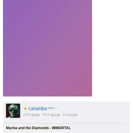
★
caramba
42461
| 0
2365
видео
2616
постов
14
друзей
Marina and the Diamonds - IMMORTAL