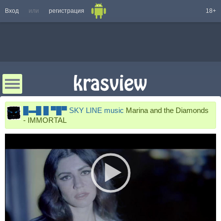
Вход
или
регистрация
18+
█▬█ █ ▀█▀ SKY LINE music
Marina and the Diamonds
- IMMORTAL