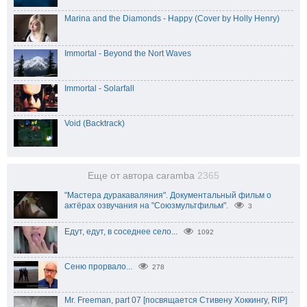
Marina and the Diamonds - Happy (Cover by Holly Henry)
Immortal - Beyond the Nort Waves
Immortal - Solarfall
Void (Backtrack)
Еще от автора caramba
2365
"Мастера дуракаваляния". Документальный фильм о
актёрах озвучания на "Союзмультфильм".
3
Едут, едут, в соседнее село...
1092
Сеню прорвало...
278
Mr. Freeman, part 07 [посвящается Стивену Хоккингу, RIP]