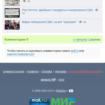
83
Пол Уотсон: двойные стандарты и неорасизм в США
52
Марш либералов США, за все "хорошее"
66
Комментарии
0
с начала
|
дерево
Чтобы писать и оценивать комментарии нужно
войти
или
зарегистрироваться
администрация
правила
справка
реклама
для правообладателей
|
|
|
|
|
оплата VIP
блог
|
Инфон
© 2008-2026 ООО «
»