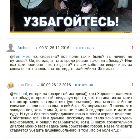
Archont
00:31 26.12.2016
в ответ на ↓
-1
○
@
Iron Flex
,
чо, сирьезна? вот прям так и было? ты ничего не
путаешь? Ой, погодь, а ты ж вроде решил закончить беседу? Или
все таки подгорает что то где то? ты сам себе противоречишь, за
слова не отвечаешь. знатно, видать, забомбило. Жги исчо.
Iron Flex
00:09 26.12.2016
в ответ на ↓
-1
○
@
Archont
,
истеричка говорит об истерики)) хах) Хорошо я напомню
- ты обмудак гороховый, пизданул про то, что-то типа, из-за таких
как автор видео заводы стоят (уже смешно) типа мол если бы не
снимали, а шли на заводы то всё было бы нормально. Я сказал что
заводов нет, хоть снимай, хоть не снимай видеоролики и идти не
куда. И тут и без того забродившее говно в твоём черепе вскипело.
Собственно всё. Ну а дальше, поскольку мне стало ясно кто здесь
нарисовался, я решил позабавиться, вот)) О каком сознательном
диалоге можно вести здесь речь собственно говоря. Разве психиатр
старается убедить душевнобольного, в том ,что он болен?..)))