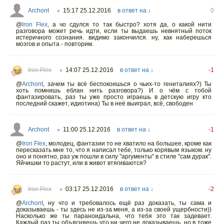
Archont
15:17 25.12.2016
в ответ на ↓
0
○
@
Iron Flex
,
а чо сдулся то так быстро? хотя да, о какой нити
разговора может речь идти, если ты выдаешь невнятный поток
истеричного сознания. видимо закончился. ну, как наберешься
мозгов и опыта - повторим.
Iron Flex
14:07 25.12.2016
в ответ на ↓
-1
○
@
Archont
,
зачем ты всё беспокоишься о чьих-то гениталиях?) Ты
хоть помнишь еблан нить разговора?) И о чём с тобой
фантазировать, раз ты уже просто играешь в детскую игру кто
последний скажет, идиотина) Ты в неё выиграл, всё, свободен
Archont
11:00 25.12.2016
в ответ на ↓
-1
○
@
Iron Flex
,
молодец, фантазии то не хватило на большее, кроме как
пересказать мне то, что я написал тебе, только корявым языком. ну
оно и понятно, раз уж пошли в силу "аргументы" в стиле "сам дурак".
Яйчишки то растут, или в живот втягиваются?
Iron Flex
03:17 25.12.2016
в ответ на ↓
-2
○
@
Archont
,
ну что и требовалось ещё раз доказать, ты сама и
доказываешь - ты здесь не из-за меня, а из-за своей ущербности))
Насколько же ты параноидальна, что тебя это так задевает.
Каждый раз ты объясняешь что ни чего не доказываешь, но в тоже