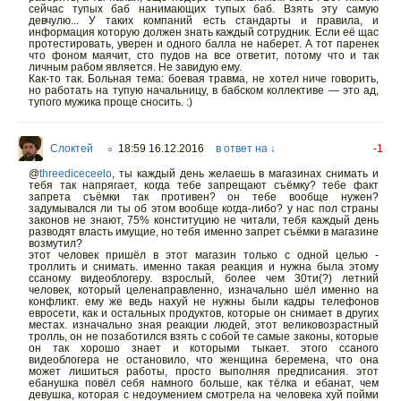
сейчас тупых баб нанимающих тупых баб. Взять эту самую
девчулю... У таких компаний есть стандарты и правила, и
информация которую должен знать каждый сотрудник. Если её щас
протестировать, уверен и одного балла не наберет. А тот паренек
что фоном маячит, сто пудов на все ответит, потому что и так
личным рабом является. Не завидую ему.
Как-то так. Больная тема: боевая травма, не хотел ниче говорить,
но работать на тупую начальницу, в бабском коллективе — это ад,
тупого мужика проще сносить. :)
Слоктей
18:59 16.12.2016
в ответ на ↓
-1
○
@
threediceceelo
,
ты каждый день желаешь в магазинах снимать и
тебя так напрягает, когда тебе запрещают съёмку? тебе факт
запрета съёмки так противен? он тебе вообще нужен?
задумывался ли ты об этом вообще когда-либо? у нас пол страны
законов не знают, 75% конституцию не читали, тебя каждый день
разводят власть имущие, но тебя именно запрет съёмки в магазине
возмутил?
этот человек пришёл в этот магазин только с одной целью -
троллить и снимать. именно такая реакция и нужна была этому
ссаному видеоблогеру. взрослый, более чем 30ти(?) летний
человек, который целенаправленно, изначально шёл именно на
конфликт. ему же ведь нахуй не нужны были кадры телефонов
евросети, как и остальных продуктов, которые он снимает в других
местах. изначально зная реакции людей, этот великовозрастный
тролль, он не позаботился взять с собой те самые законы, которые
он так хорошо знает и которыми тыкает. этого ссаного
видеоблогера не остановило, что женщина беремена, что она
может лишиться работы, просто выполняя предписания. этот
ебанушка повёл себя намного больше, как тёлка и ебанат, чем
девушка, которая с недоумением смотрела на человека хуй пойми