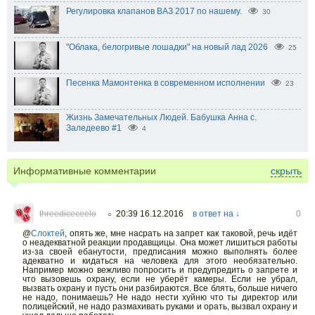
Регулировка клапанов ВАЗ 2017 по нашему.
30
"Облака, белогривые лошадки" на новый лад 2026
25
Песенка Мамонтенка в современном исполнении
23
Жизнь Замечательных Людей. Бабушка Анна с.
Заледеево #1
4
Информативные комментарии
скрыть
threediceceelo
20:39 16.12.2016
в ответ на ↓
0
○
@
Слоктей
,
опять же, мне насрать на запрет как таковой, речь идёт
о неадекватной реакции продавщицы. Она может лишиться работы
из-за своей ебанутости, предписания можно выполнять более
адекватно и кидаться на человека для этого необязательно.
Например можно вежливо попросить и предупредить о запрете и
что вызовешь охрану, если не уберёт камеры. Если не убрал,
вызвать охрану и пусть они разбираются. Все блять, больше ничего
не надо, понимаешь? Не надо нести хуйню что ты директор или
полицейский, не надо размахивать руками и орать, вызвал охрану и