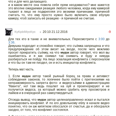
что и для чего делающего.
и в каком месте она повела себя прям неодэкватно? мне кажется
это вполне ожидаемая реакция любого человека, когда ему камерой
тыкают в лицо не подкрепляя это везкими причинами. причиной
считать то, что ему просто нужно было включить свою ебучую
камеру, чтоб записать её реакцию - я причиной не считаю.
KyKpbIMycKyc
20:10 21.12.2016
-9
○
Для тех кто в танке и не внимательных. Пересмотрите с
3:00
до
3:36
.
Девушка подходит и спокойно говорит, что съёмка запрещена и что
предупреждение об этом висит на входе, после чего вежливо
просит прекратить съёмку, на что
мудак
автор говорит, что мол вы
ошибаетесь и я как снимал так снимать и буду и никуда
разбираться не пойду. На лицо эскалация конфликта с персоналом
и что бы он там не пиздел, он и есть инициатор конфликта.
Теперь мат.часть.
1. Если
мудак
автор такой рьяный борец за права и активист
соблюдения законов, то логичнее было пойти с претензиями на
неправомерность запрета фото- и видеосъёмки в администрацию
"Кванта", но! там ведь пошлют на хуй и проигнорируют и не
получится видоса, за который можно срубить кучу просмотров и
лайков и в очередной раз самоутвердиться.
Отсюда вывод, что
мудак
автор целенаправленно искал и пытался
инициировать конфликт. И по его довольному еблу в начале видео
понятно, что он аж кипятком обоссался от счастья, да и обосрался
заодно, от того, что конфликт состоялся.