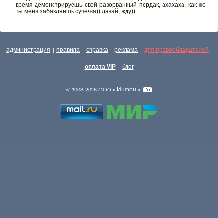
время демонстрируешь свой разорванный пердак, ахахаха, как же
ты меня забавляешь сучечка)) давай, жду))
администрация
правила
справка
реклама
для правообладателей
|
|
|
|
|
оплата VIP
блог
|
Инфон
© 2008-2026 ООО «
»