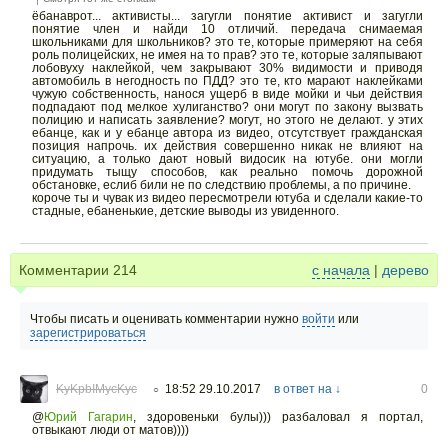
ёбанаврот... активисты... загугли понятие активист и загугли
понятие член и найди 10 отличий. передача снимаемая
школьниками для школьников? это те, которые примеряют на себя
роль полицейских, не имея на то прав? это те, которые заляпывают
лобовуху наклейкой, чем закрывают 30% видимости и приводя
автомобиль в негодность по ПДД? это те, кто марают наклейками
чужую собственность, нанося ущерб в виде мойки и чьи действия
подпадают под мелкое хулиганство? они могут по закону вызвать
полицию и написать заявление? могут, но этого не делают. у этих
ебанце, как и у ебанце автора из видео, отсутствует гражданская
позиция напрочь. их действия совершенно никак не влияют на
ситуацию, а только дают новый видосик на ютубе. они могли
придумать тыщу способов, как реально помочь дорожной
обстановке, еслиб били не по следствию проблемы, а по причине.
короче ты и чувак из видео пересмотрели ютуба и сделали какие-то
стадные, ебаненькие, детские выводы из увиденного.
Комментарии
214
с начала
|
дерево
Чтобы писать и оценивать комментарии нужно
войти
или
зарегистрироваться
KyKpbIMycKyc
18:52 29.10.2017
в ответ на ↓
0
○
@
Юрий Гагарин
,
здоровеньки булы))) разбаловал я портал,
отвыкают люди от матов))))