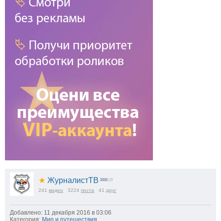
★
ЖурналистТВ
3888
| 0
241
видео
3224
поста
41
друг
Добавлено: 11 декабря 2016 в 03:06
Категория:
Мир и путешествия