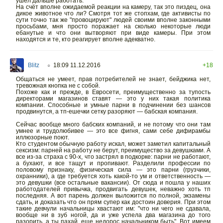
ушел дальше работать.
На счёт вполне ожидаемой реакции на камеру, так это пиздец, она
дикое животное что ли? Смотря тот же стопхам, где активисты по
сути точно так же "провоцируют" людей своими вполне законными
просьбами, мня просто поражает на сколько некоторые люди
ебанутые и что они вытворяют при виде камеры. При этом
находятся и те, кто реагирует вполне адекватно.
Blitz
18:09 11.12.2016
+18
○
Общаться не умеет, прав потребителей не знает, бейджика нет,
тревожная кнопка не с собой.
Похоже как и прежде, в Евросети, преимущественно за тупость
директорами магазинов ставят — это у них такая политика
компании. Способные и умные парни в подчинении без шансов
продвинутся, а тп-ешечки сетку разоряют — бабская компания.
Сейчас вообще много бабских компаний, и не потому что они там
умнее и трудолюбивее — это все фигня, сами себе дифирамбы
иллюзорные поют.
Кто студентом обычную работу искал, может заметил капитальный
сексизм: парней на работу не берут, преимущество за девушками. А
все из-за страха с 90-х, что застрял в подкорке: парни не работают,
а бухают, и все тащут и пропивают. Разделили профессии по
половому признаку, физическая сила — это парни (грузчики,
охранники), а где требуется хоть какой-то ум и ответственность —
это девушки (все остальные вакансии). От сюда и пошла у наших
работодателей привычка, продвигать девушек, неважно хоть тп
последняя. А вот парень должен выложится по полной, экзамены
сдать, и доказать что он прям супер как достоин доверия. При этом
такие девчули начальницы хвастают им: "что ни чего не сдавала,
вообще ни в зуб ногой, да и уже успела два магазина до того
разорить, а ты пахай, еще недорос начальником быть". Вот имеем