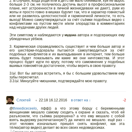
2. В случаях, когда родители в детстве мало обнимали, хуй не вырос
больше 2-3 см, не получилось достичь высот в профессиональном
плане, нет устроенности в личной жизни(девахи не дают), руки из
жопы и просто говно в кишках бурлит так, что и характер говнистый
или не развилось целостностной и гармоничной личности, то есть
выход! Можно самоутверждаться за счёт съёмки подобных видео с
конфликтами на пустом месте и/или злорадства в комментариях
над неудачами других людей.
Эти симптому и наблюдаются у
мудака
автора и подсерающих ему
ублюдочных уёбков.
3. Кармическая справедливость существует и чем больше автор и
его шестёрки-подсералы пытаются самоутвердиться за счёт
подобных конфликтов и их выкладывания в интернет, тем больше
жизнь будет показывать им какие же они ничтожества. И этот
процесс будет идти по кругу, потому что самомнение у подобных
вшивых говномётов достаточное, чтобы верить в свою правоту.
З.Ы. Вот бы автора встретить, я бы с большим удовольствием ему
зубы пересчитал.
З.З.Ы. Минусуйте чмошники, подтверждайте мою правоту.
Слоктей
22:18 16.12.2016
в ответ на ↓
-2
○
@
threediceceelo
,
пфф)) а что этому борцу с беременными
женщинами мешало самому сходить к охране и сказать, чтоб ей
разъяснили, что съёмка разрешена? а что ему мешало с собой
взять выдержку распечатанную?) да ничего не мешало. ещё раз -
этот человек изначально пришёл снять конфликт, как эта
тёлка(автор видео) делает во всех своих недовидосиках.
Смотря тот же стопхам