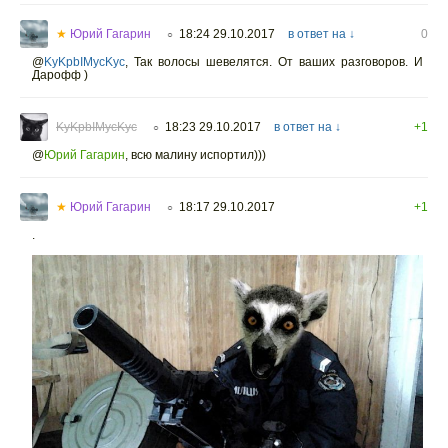
★
Юрий Гагарин
18:24 29.10.2017
в ответ на ↓
0
○
@
KyKpbIMycKyc
,
Так волосы шевелятся. От ваших разговоров. И
Дарофф )
KyKpbIMycKyc
18:23 29.10.2017
в ответ на ↓
+1
○
@
Юрий Гагарин
,
всю малину испортил)))
★
Юрий Гагарин
18:17 29.10.2017
+1
○
.