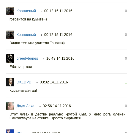
Крапленый
00:12 15.11.2016
0
○
готовится на кумите=)
Крапленый
00:12 15.11.2016
0
○
Видна техника учителя Танаки=)
greedybones
16:43 14.11.2016
0
○
Ебать я ржал...
DKLDPD
03:32 14.11.2016
+1
○
Курва-муай-тай!
Дядя Лёха
02:56 14.11.2016
0
○
Этот чувак в дестве реально крутой был. У него рога оленей
Сантаклауса на стенке. Просто скурвился