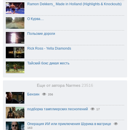
Ramon Dekkers_ Made in Holland (Highlights & Knockouts)
О Курва....
Польские дороги
Rick Ross - Yella Diamonds
Тайский бокс дикая жесть
Еще от автора Narmes
23516
Бензин
356
подборка тамплиерских песнопений
17
Операция ИИ или приключения Шурика в матрице
163