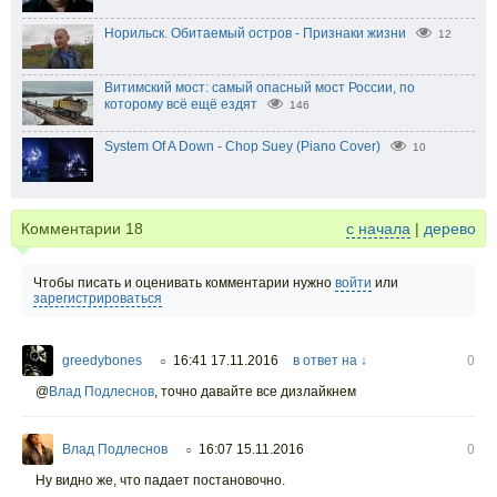
Норильск. Обитаемый остров - Признаки жизни
12
Витимский мост: самый опасный мост России, по
которому всё ещё ездят
146
System Of A Down - Chop Suey (Piano Cover)
10
Комментарии
18
с начала
|
дерево
Чтобы писать и оценивать комментарии нужно
войти
или
зарегистрироваться
greedybones
16:41 17.11.2016
в ответ на ↓
0
○
@
Влад Подлеснов
,
точно давайте все дизлайкнем
Влад Подлеснов
16:07 15.11.2016
0
○
Ну видно же, что падает постановочно.