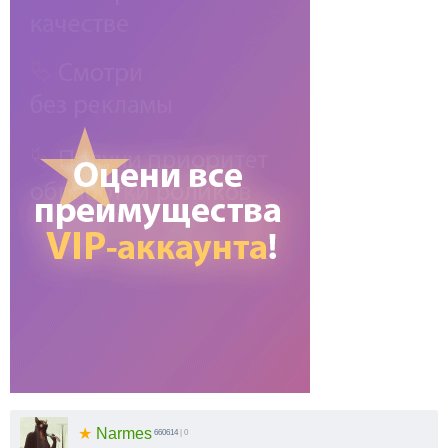
★
Narmes
660614
| 0