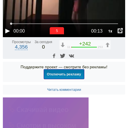
1x
00:00
00:13
5
Просмотры
За сегодня
+242
4,356
0
11
253
Поддержите проект — смотрите без рекламы!
Отключить рекламу
Читать комментарии