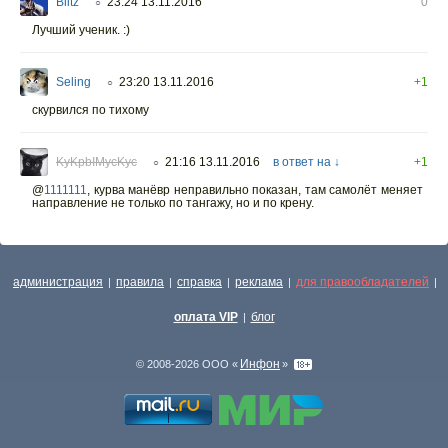
Blitz
23:24 13.11.2016
0
○
Лучший ученик. :)
Seling
23:20 13.11.2016
+1
○
скурвился по тихому
KyKpbIMycKyc
21:16 13.11.2016
в ответ на ↓
+1
○
@
1111111
,
курва манёвр неправильно показан, там самолёт меняет
направление не только по тангажу, но и по крену.
администрация
правила
справка
реклама
для правообладателей
|
|
|
|
|
оплата VIP
блог
|
Инфон
© 2008-2026 ООО «
»