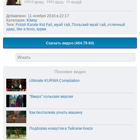
23516
видео
3363
поста
13
друзей
Добавлено: 11 ноября 2016 в 22:17
Категория:
Юмор
Теги:
Polish Karate Kid Fail
,
муай тай
,
Польский муай тай
,
отличный
удар
,
like a boss
,
курва
Скачать видео (404.79 Кб)
Похожее видео
Ultimate KURWA Compilation
"Вверх" польская версия
Как беспалева угнать машину
Подборка нокаутов в Тайском боксе