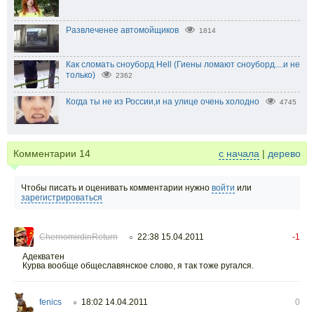
Развлеченее автомойщиков
1814
Как сломать сноуборд Hell (Гиены ломают сноуборд....и не
только)
2362
Когда ты не из России,и на улице очень холодно
4745
Комментарии
14
с начала
|
дерево
Чтобы писать и оценивать комментарии нужно
войти
или
зарегистрироваться
ChernomirdinReturn
22:38 15.04.2011
-1
○
Адекватен
Курва вообще общеславянское слово, я так тоже ругался.
fenics
18:02 14.04.2011
0
○