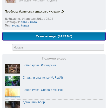
297
видео
4041
пост
43
друга
Подборка боянистых видосов с Курвами :D
Добавлено: 14 апреля 2011 в 02:18
Категория:
Авто и мото
Теги:
курва
,
kurwa
Скачать видео (14.74 Мб)
Похожее видео
Бобер курва. Рок версия
Спалили онаниста (KURWA!)
Бобер курва. Опера. Отрывок
Домашний бобр