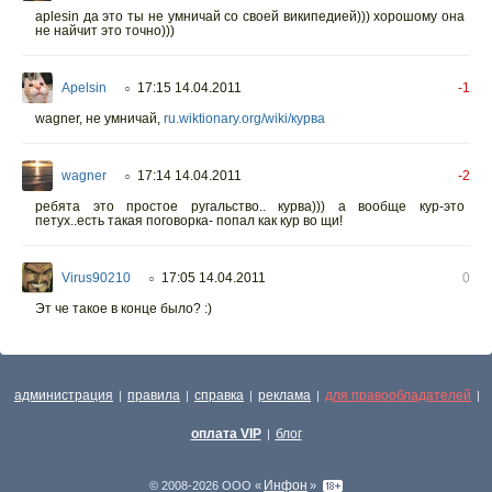
aplesin да это ты не умничай со своей википедией))) хорошому она
не найчит это точно)))
Apelsin
17:15 14.04.2011
-1
○
wagner, не умничай,
ru.wiktionary.org/wiki/курва
wagner
17:14 14.04.2011
-2
○
ребята это простое ругальство.. курва))) а вообще кур-это
петух..есть такая поговорка- попал как кур во щи!
Virus90210
17:05 14.04.2011
0
○
Эт че такое в конце было? :)
администрация
правила
справка
реклама
для правообладателей
|
|
|
|
|
оплата VIP
блог
|
Инфон
© 2008-2026 ООО «
»