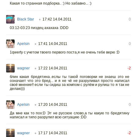
Какая то странная подборка.. :) Но забавно... :)
Black Star
17:42 14.04.2011
0
○
03:12-03:23 пиздец ахахаха :DDD
Apelsin
17:41 14.04.2011
0
○
1qwerty с учетом твоего первого поста,я не очень тебе верю :D
wagner
17:22 14.04.2011
-2
○
блин какая бредятина..еслы ты такой поговорки не знаеш это не
означает что это бред... и я не чё не разруливал просто написал
своё мнение!! если ты сидиш за компом с рулём и рулиш то я так не
делаю)))
Apelsin
17:20 14.04.2011
0
○
Да мне как то пох:D Эт не русское слово,а ты какую то бредятину
написал и типо разрулил всю ситуацию :DD
wagner
17:17 14.04.2011
-2
○