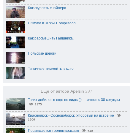
Как скурвить снайпера
Ultimate KURWA Compilation
Как рассмешить Гаишника.
Польские дороги
Типичные тиммейты в кс го
Еще от автора Apelsin
297
Таких дебилов я еще не видел)) .....экшон с 30 секунды
2175
Красноярск - Сосновоборск. Упоротый на встречке
1206
Посвящается тролям красвью
640