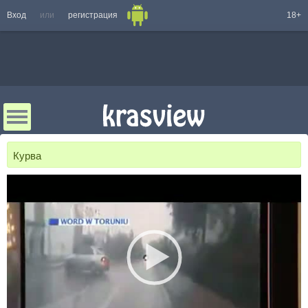
Вход
или
регистрация
18+
Курва