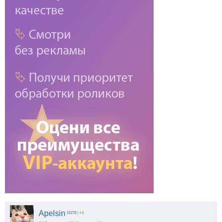
Apelsin
15278
|
+1