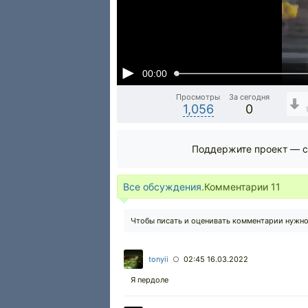
00:00
Просмотры
За сегодня
1,056
0
Поддержите проект — с
Все обсуждения.
Комментарии
11
Чтобы писать и оценивать комментарии нужн
tonyii
02:45 16.03.2022
○
Я пердоле