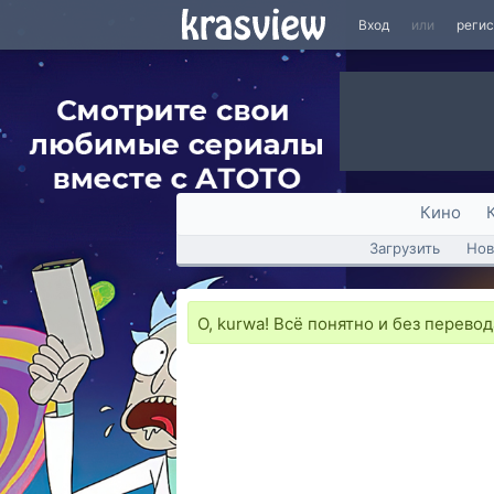
Вход
или
реги
Кино
Загрузить
Нов
O, kurwa! Всё понятно и без перевод