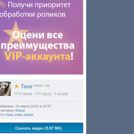
★
Toos
67904
|
+50
2035
видео
934
поста
6
друзей
бавлено: 14 марта 2022 в 10:57
тегория:
Юмор
ги:
горе
,
упал
,
курва
Скачать видео (3.07 Мб)