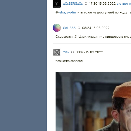
xXxSERGxXx
17:30 15.03.2022
в ответ 
○
@
leha_svotin
,
нтв тоже не доступен)) по ходу т
Sol-365
08:24 15.03.2022
○
Скурвился! :)) Цивилизация - у пиндосов в слов
ziev
00:45 15.03.2022
○
без ножа зарезал