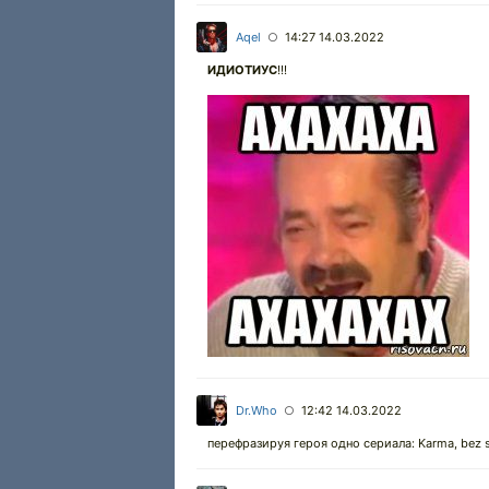
Aqel
14:27 14.03.2022
○
ИДИОТИУС
!!!
Dr.Who
12:42 14.03.2022
○
перефразируя героя одно сериала: Karma, bez s