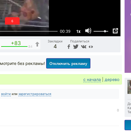
5
1x
00:39
Закладки
Поделиться
+83
4
1
84
Отключить рекламу
мотрите без рекламы!
с начала
|
дерево
о
войти
или
зарегистрироваться
До
Ка
0
Те