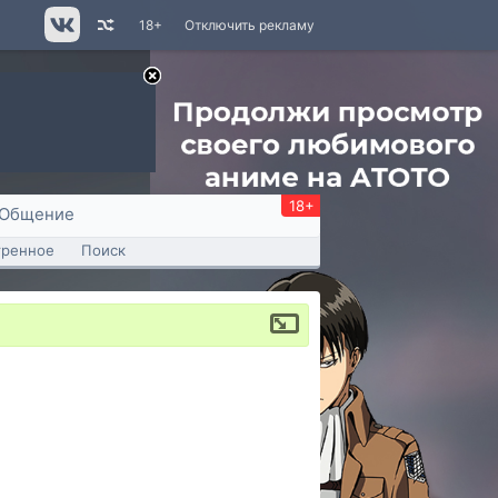
18+
Отключить рекламу
18+
Общение
тренное
Поиск