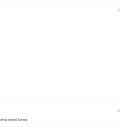
0
+1
erca jesteś kurwa