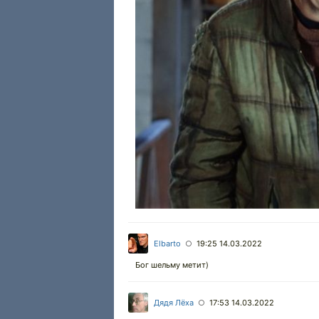
Elbarto
19:25 14.03.2022
○
Бог шельму метит)
Дядя Лёха
17:53 14.03.2022
○