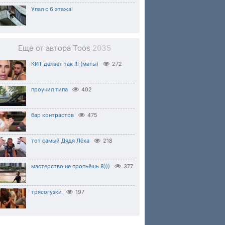
Упал с 6 этажа!
Еще от автора Toos
2035
КИТ делает так !!! (маты)
272
проучил типа
402
бар контрастов
475
тот самый Дядя Лёха
218
мастерство не пропьёшь 8)))
377
трясогузки
197