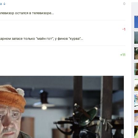
на ↓
0
елевизор остался в телевизоре...
-1
арном запасе только "майн гот", у финов "курва"...
+11