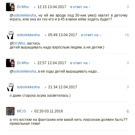
Dr.Who
12:15 13.04.2017
в ответ на ↓
0
○
@
sobolekkesha
,
ну ей же вроде под 30-ник уже)) хватит в деточку
играть, или она из тех кто и в 45 в мини юбке ходить будет?
sobolekkesha
05:49 13.04.2017
в ответ на ↓
+1
○
@
Dr.Who
, акстись
детей выращивать надо взрослым людям, а не детям )
Dr.Who
22:57 12.04.2017
в ответ на ↓
0
○
@
sobolekkesha
,
в её годы детей выращивать надо...
sobolekkesha
21:34 12.04.2017
0
○
о даже старуха асука засветилась )
MCiS
02:20 03.11.2016
-1
○
а что костюм на фантазию или какой нить персонаж должен быть??
прикольная тема!