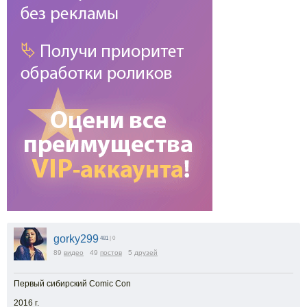
gorky299
481
| 0
89
видео
49
постов
5
друзей
Первый сибирский Comic Con
2016 г.