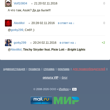
Volf10804
21:20 02.11.2016
0
○
А что там, Asuki? Да да были!!!
AlexMol
20:28 02.11.2016
в ответ на ↓
0
○
@
gorky299
,
Сяб!! ;)
gorky299
20:24 02.11.2016
в ответ на ↓
+2
○
@
AlexMol
,
Tinchy Stryder feat. Pixie Lott –
Bright Lights
администрация
правила
справка
реклама
для правообладателей
|
|
|
|
|
оплата VIP
блог
|
Инфон
© 2008-2026 ООО «
»