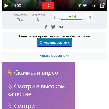
1x
00:00
01:55
6
Просмотры
За сегодня
+54
795
0
7
61
Поддержите проект — смотрите без рекламы!
Отключить рекламу
Читать комментарии