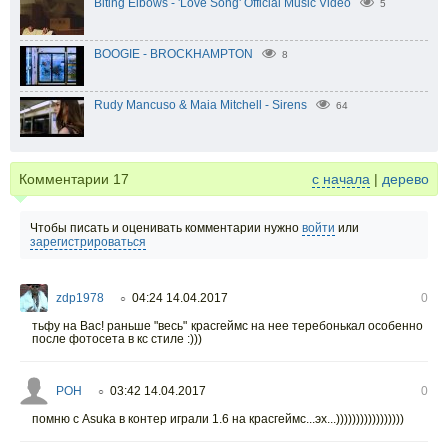
Biting Elbows - 'Love Song' Official Music Video
5
BOOGIE - BROCKHAMPTON
8
Rudy Mancuso & Maia Mitchell - Sirens
64
Комментарии
17
с начала
|
дерево
Чтобы писать и оценивать комментарии нужно
войти
или
зарегистрироваться
zdp1978
04:24 14.04.2017
0
○
тьфу на Вас! раньше "весь" красгеймс на нее теребонькал особенно
после фотосета в кс стиле :)))
POH
03:42 14.04.2017
0
○
помню с Asuka в контер играли 1.6 на красгеймс...эх...)))))))))))))))))