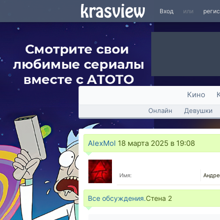
Вход
или
реги
Кино
Онлайн
Девушки
AlexMol
18 марта 2025 в 19:08
Имя:
Андре
Все обсуждения.
Стена
2