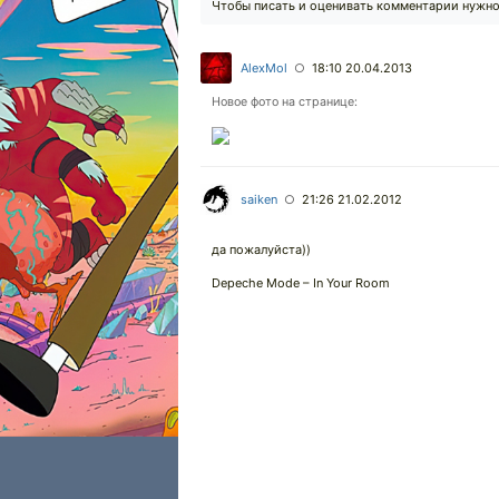
Чтобы писать и оценивать комментарии нужн
AlexMol
18:10 20.04.2013
○
Новое фото на странице:
saiken
21:26 21.02.2012
○
да пожалуйста))
Depeche Mode – In Your Room