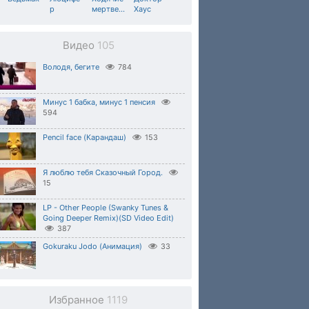
р
мертве
…
Хаус
Видео
105
Володя, бегите
784
Минус 1 бабка, минус 1 пенсия
594
Pencil face (Карандаш)
153
Я люблю тебя Сказочный Город.
15
LP - Other People (Swanky Tunes &
Going Deeper Remix)(SD Video Edit)
387
Gokuraku Jodo (Анимация)
33
Избранное
1119