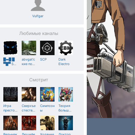
Vulfgar
Любимые каналы
█▬█ █
abvgat'с
SCP
Dark
▀█▀ S
…
кие по
…
Electro
Смотрит
Игра
Сверхъе
Симпсон
Теория
престо
…
стеств
…
ы
больш
…
Ведьмак
Люцифе
Ходячие
Доктор