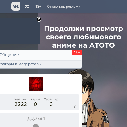
18+
Отключить рекламу
18+
Общение
раторы и модераторы
Рейтинг
Карма
Характер
2222
0
0
Друзья
1