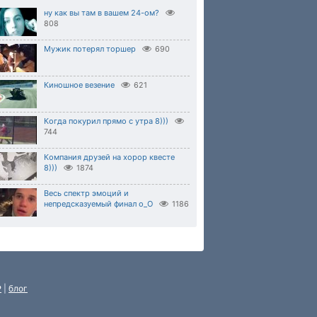
ну как вы там в вашем 24-ом?
808
Мужик потерял торшер
690
Киношное везение
621
Когда покурил прямо с утра 8)))
744
Компания друзей на хорор квесте
8)))
1874
Весь спектр эмоций и
непредсказуемый финал о_О
1186
P
|
блог