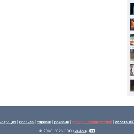
истрация
|
правила
|
справка
|
реклама
|
для правообладателей
|
оплата VI
© 2008-2026 ООО «
Инфон
»