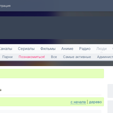
страция
Каналы
Сериалы
Фильмы
Аниме
Радио
Люди
Парни
Познакомиться!
Все
Самые активные
Админист
й
с начала
|
дерево