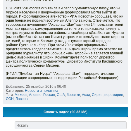
Опубликовано: 21 окт. 2016 г.
С 20 октября Россия объявила в Алеппо гуманитарную паузу, чтобы
мирное население и вооруженные формирования могли выйти из
города. Информационное агентство «РИА Новости» сообщает, что ни
один боевик не покинул восточный Алеппо за ночь. Отмечается, что
террористы группировки "Ахрар аш-Шам" казнили 14 представителей
местных органов самоуправления за то, что те призывали покинуть
контролируемые боевиками районы, а снайперы «Джабхат ан-Нусры»
(ныне «Джебхат Фатах аш-Шам») устроили стрельбу по толпе мирных
жителей, которые собрались у входа в гуманитарный коридор в
районе Бустан аль-Каср. При этом 20 октября официальный
представитель Госдепартамента США Джон Кирби прямо ответил на
брифинге журналисту, что борьба с «ан-Нусрой» не является главной
целью американцев в Сирии. Комментирует политолог, директор
Центра политической конъюнктуры, директор Института Каспийского
сотрудничества Сергей Михеев.
(ИГИЛ, "Джебхат ан-Нусра", "Ахрар аш-Шам" - террористические
организации запрещенные на территории Российской Федерации)
Добавлено: 25 октября 2016 в 06:40
Категория:
Новости и политика
Теги:
Михеев
,
Алеппо
,
Россия
,
США
,
боевики
,
Асад
,
Сирия
,
перемирие
,
ООН
,
Лавров
Скачать видео (20.35 Мб)