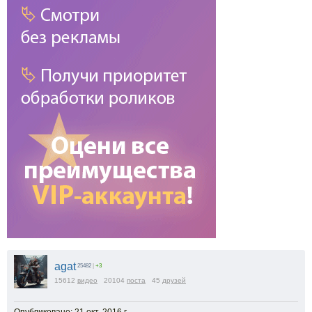
agat
25482
|
+3
15612
видео
20104
поста
45
друзей