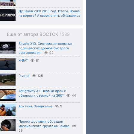
Душенов 203: 2018 год. Итоги. Война
на пороге? А евреи опять облажались
Еще от автора BOCTOK
1589
Skydio X10. Система автономных
полицейских дронов быстрого
реагирования
92
X-BAT
81
Pivotal
125
Antigravity A1. Первый дрон с
обзором и съемкой на 360°
44
Арктика. Зазеркалье
9
Проект доставки образцов
марсианского грунта на Землю
59