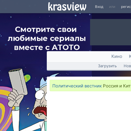
Вход
или
реги
Кино
Загрузить
Нов
Политический вестник
Россия и Ки