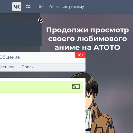
18+
Отключить рекламу
18+
Общение
тренное
Поиск