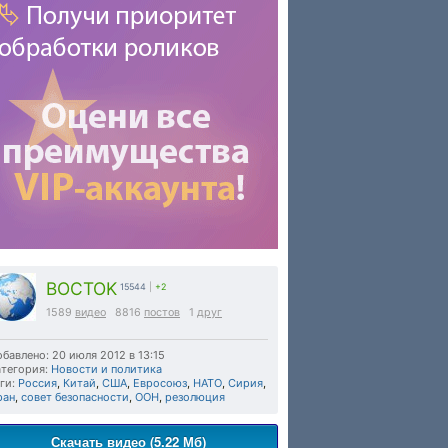
BOCTOK
15544
|
+2
1589
видео
8816
постов
1
друг
бавлено: 20 июля 2012 в 13:15
тегория:
Новости и политика
ги:
Россия
,
Китай
,
США
,
Евросоюз
,
НАТО
,
Сирия
,
ран
,
совет безопасности
,
ООН
,
резолюция
Скачать видео (5.22 Мб)