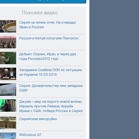
Похожее видео
Сирия на линии огня. На очереди
Иран и Россия
Россия и Китай испугали Пентагон
Добьют Сирию, Иран, а через два
года Россию(2012 год)
Заседание Совбеза ООН по ситуации
на Украине 15.03.2014
Сирия. Доказательства лжи западных
СМИ
Джума – мир на пороге новой войны:
Израиль против Ливана, борьба
Ирана с США, победа России в Сирии
Сирийская мясорубка
Ridiculous G7