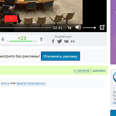
7
1x
02:41
Поделиться
+23
0
23
Отключить рекламу
мотрите без рекламы!
с начала
|
дерево
о
войти
или
зарегистрироваться
До
Ка
Те
И