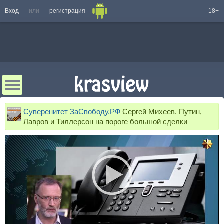
Вход
или
регистрация
18+
Суверенитет ЗаСвободу.РФ
Сергей Михеев. Путин,
Лавров и Тиллерсон на пороге большой сделки