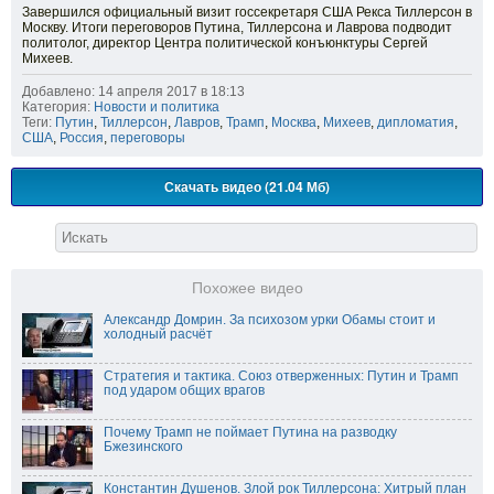
Завершился официальный визит госсекретаря США Рекса Тиллерсон в
Москву. Итоги переговоров Путина, Тиллерсона и Лаврова подводит
политолог, директор Центра политической конъюнктуры Сергей
Михеев.
Добавлено: 14 апреля 2017 в 18:13
Категория:
Новости и политика
Теги:
Путин
,
Тиллерсон
,
Лавров
,
Трамп
,
Москва
,
Михеев
,
дипломатия
,
США
,
Россия
,
переговоры
Скачать видео (21.04 Мб)
Похожее видео
Александр Домрин. За психозом урки Обамы стоит и
холодный расчёт
Стратегия и тактика. Союз отверженных: Путин и Трамп
под ударoм общих врагoв
Почему Трамп не поймает Путина на разводку
Бжезинского
Константин Душенов. Злой рок Тиллерсона: Хитрый план