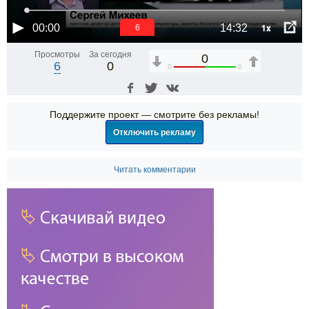
1x
00:00
14:32
6
Просмотры
За сегодня
0
6
0
0
0
Поддержите проект — смотрите без рекламы!
Отключить рекламу
Читать комментарии