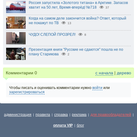
Россия запустила «Золотого титана» в Арктике. Запасов
хватит на 50 лет, Время-вперёд! №718
37
Когда на самом деле закончится война? Ответ, который
не покажут по ТВ
13
ЧУДО! СЛЕПОЙ ПРОЗРЕЛ!
8
Презентация книги "Русские не сдаются" пошла не по
плану Старикова
2
Комментарии
0
с начала
|
дерево
Чтобы писать и оценивать комментарии нужно
войти
или
зарегистрироваться
администрация
правила
справка
реклама
для правообладателей
|
|
|
|
|
оплата VIP
блог
|