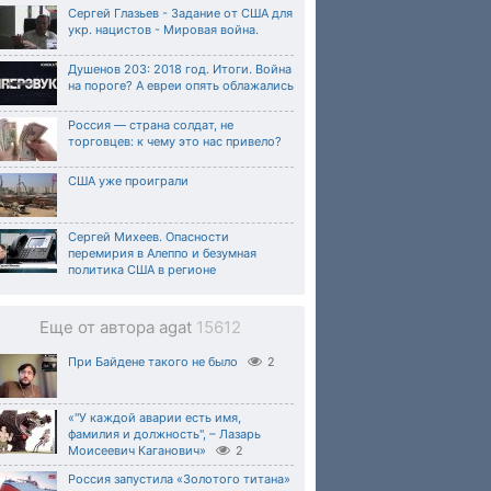
Сергей Глазьев - Задание от США для
укр. нацистов - Мировая война.
Душенов 203: 2018 год. Итоги. Война
на пороге? А евреи опять облажались
Россия — страна солдат, не
торговцев: к чему это нас привело?
США уже проиграли
Сергей Михеев. Опасности
перемирия в Алеппо и безумная
политика США в регионе
Еще от автора agat
15612
При Байдене такого не было
2
«"У каждой аварии есть имя,
фамилия и должность", – Лазарь
Моисеевич Каганович»
2
Россия запустила «Золотого титана»