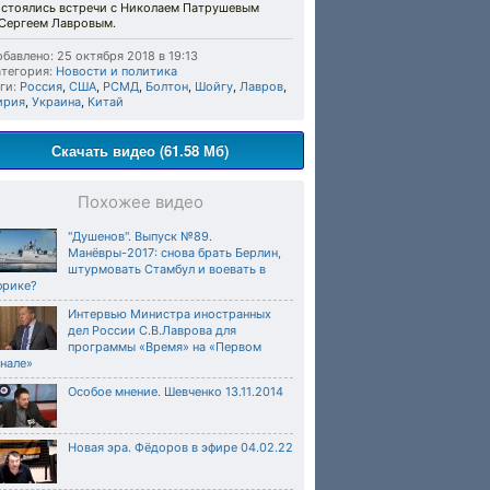
остоялись встречи с Николаем Патрушевым
 Сергеем Лавровым.
бавлено: 25 октября 2018 в 19:13
тегория:
Новости и политика
ги:
Россия
,
США
,
РСМД
,
Болтон
,
Шойгу
,
Лавров
,
ирия
,
Украина
,
Китай
Скачать видео (61.58 Мб)
Похожее видео
"Душенов". Выпуск №89.
Манёвры-2017: снова брать Берлин,
штурмовать Стамбул и воевать в
фрике?
Интервью Министра иностранных
дел России С.В.Лаврова для
программы «Время» на «Первом
нале»
Особое мнение. Шевченко 13.11.2014
Новая эра. Фёдоров в эфире 04.02.22