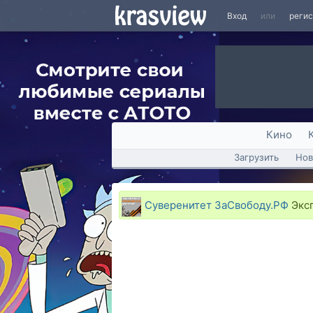
Вход
или
реги
Кино
Загрузить
Нов
Суверенитет ЗаСвободу.РФ
Эксп