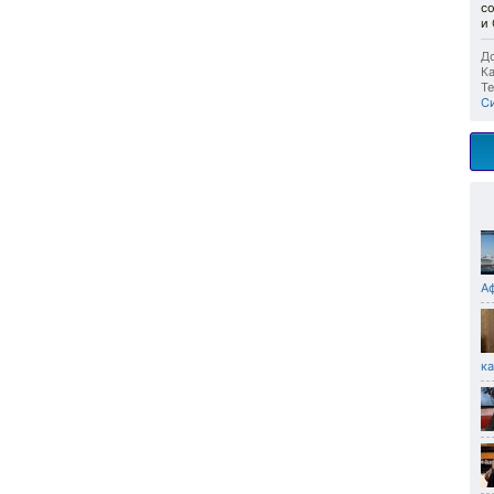
с
и
До
Ка
Те
С
А
ка