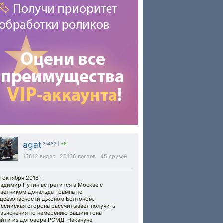
agat
25482
|
+6
15612
видео
20106
постов
45
друзей
 октября 2018 г.
ладимир Путин встретится в Москве с
оветником Дональда Трампа по
ацбезопасности Джоном Болтоном.
оссийская сторона рассчитывает получить
азъяснения по намерению Вашингтона
ыйти из Договора РСМД. Накануне