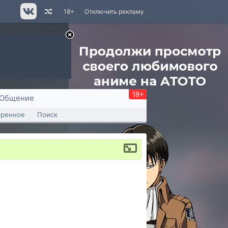
18+
Отключить рекламу
18+
Общение
тренное
Поиск