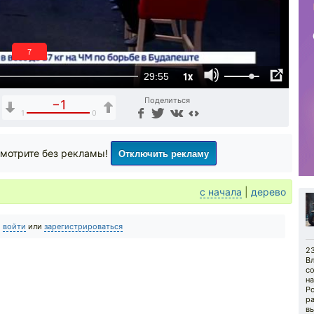
6
1x
29:55
Поделиться
−1
1
0
Отключить рекламу
мотрите без рекламы!
с начала
|
дерево
о
войти
или
зарегистрироваться
23
В
с
н
Р
р
в