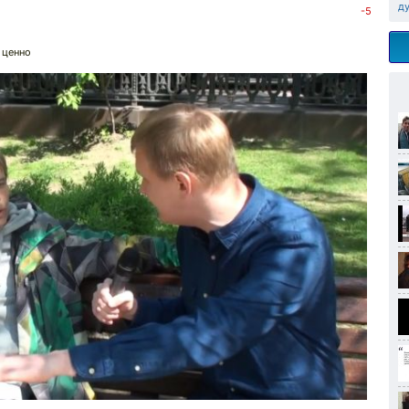
д
-5
 ценно