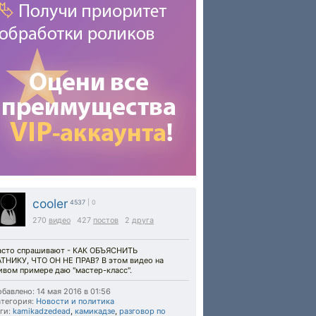
cooler
4537
| 0
270
видео
427
постов
2
друга
асто спрашивают - КАК ОБЪЯСНИТЬ
АТНИКУ, ЧТО ОН НЕ ПРАВ? В этом видео на
ивом примере даю "мастер-класс".
бавлено: 14 мая 2016 в 01:56
тегория:
Новости и политика
ги:
kamikadzedead
,
камикадзе
,
разговор по