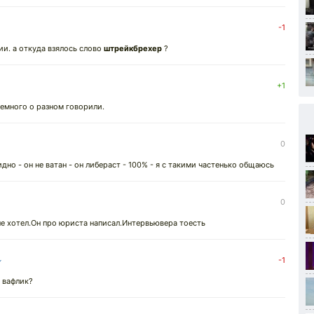
-1
ии. а откуда взялось слово
штрейкбрехер
?
+1
немного о разном говорили.
0
идно - он не ватан - он либераст - 100% - я с такими частенько общаюсь
0
не хотел.Он про юриста написал.Интервьювера тоесть
↓
-1
, вафлик?