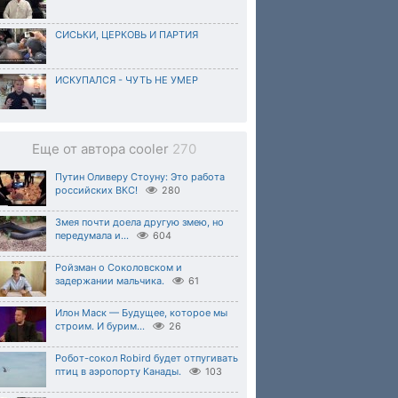
СИСЬКИ, ЦЕРКОВЬ И ПАРТИЯ
ИСКУПАЛСЯ - ЧУТЬ НЕ УМЕР
Еще от автора cooler
270
Путин Оливеру Стоуну: Это работа
российских ВКС!
280
Змея почти доела другую змею, но
передумала и...
604
Ройзман о Соколовском и
задержании мальчика.
61
Илон Маск — Будущее, которое мы
строим. И бурим...
26
Робот-сокол Robird будет отпугивать
птиц в аэропорту Канады.
103