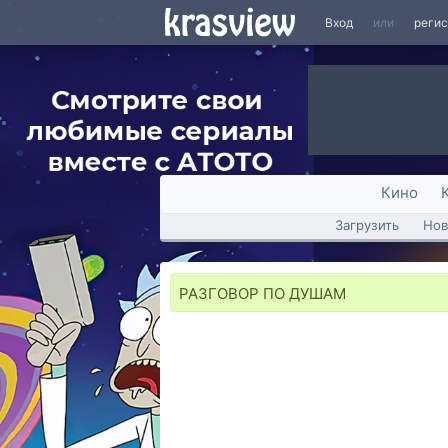
Вход
или
реги
Кино
Загрузить
Нов
РАЗГОВОР ПО ДУШАМ