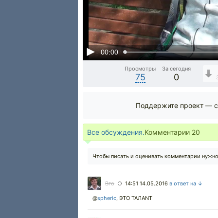
00:00
Просмотры
За сегодня
75
0
Поддержите проект — с
Все обсуждения.
Комментарии
20
Чтобы писать и оценивать комментарии нужн
Вго
14:51 14.05.2016
в ответ на ↓
○
@
spheric
,
ЭТО ТАЛАNТ