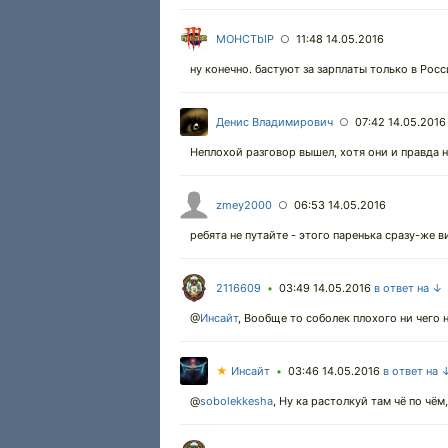
MOHCTbIP
11:48 14.05.2016
○
ну конечно. бастуют за зарплаты только в Росс
Денис Владимирович
07:42 14.05.2016
○
Неплохой разговор вышел, хотя они и правда 
zmey2000
06:53 14.05.2016
○
ребята не путайте - этого паренька сразу-же в
2116609
03:49 14.05.2016
в ответ на ↓
•
@
Инсайт
,
Вообще то соболек плохого ни чего 
★
Инсайт
03:46 14.05.2016
в ответ на 
•
@
sobolekkesha
,
Ну ка растолкуй там чё по чём