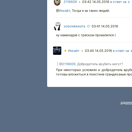
2116609
03:42 14.05.2016
в ответ на ↓
•
@
Инсайт
,
Тогда я за таких людей.
sobolekkesha
03:41 14.05.2016
○
ну камикадзе с треском провалился )
★
Инсайт
03:40 14.05.2016
в ответ на 
•
@
2116609
, Добродетель врубить могут?
При некоторых условиях и добродетель врубят
готовы вложиться в поистине грандиозные пр
админ