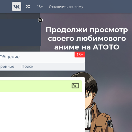
18+
Отключить рекламу
18+
Общение
тренное
Поиск