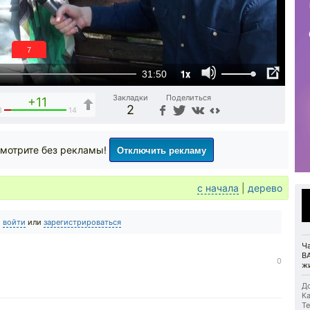
6
1x
31:50
Закладки
Поделиться
+11
2
3
14
Отключить рекламу
мотрите без рекламы!
с начала
|
дерево
о
войти
или
зарегистрироваться
Ч
В
0
ж
До
Ка
Те