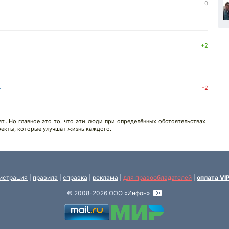
0
+2
↓
-2
...Но главное это то, что эти люди при определённых обстоятельствах
оекты, которые улучшат жизнь каждого.
истрация
|
правила
|
справка
|
реклама
|
для правообладателей
|
оплата VI
© 2008-2026 ООО «
Инфон
»