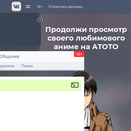
18+
Отключить рекламу
18+
Общение
тренное
Поиск