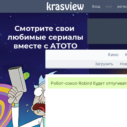
Вход
или
реги
Кино
Загрузить
Нов
Робот-сокол Robird будет отпугиват