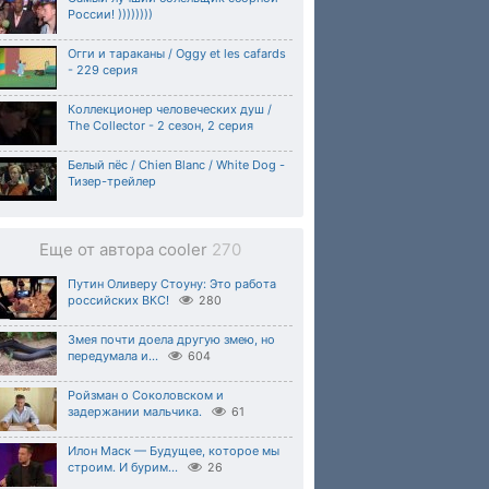
России! ))))))))
Огги и тараканы / Oggy et les cafards
- 229 серия
Коллекционер человеческих душ /
The Collector - 2 сезон, 2 серия
Белый пёс / Chien Blanc / White Dog -
Тизер-трейлер
Еще от автора cooler
270
Путин Оливеру Стоуну: Это работа
российских ВКС!
280
Змея почти доела другую змею, но
передумала и...
604
Ройзман о Соколовском и
задержании мальчика.
61
Илон Маск — Будущее, которое мы
строим. И бурим...
26