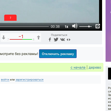
6
1x
00:38
Поделиться
−1
7
6
Отключить рекламу
мотрите без рекламы!
с начала
|
дерево
о
войти
или
зарегистрироваться
Ро
с
Эд
ис
к
в
в