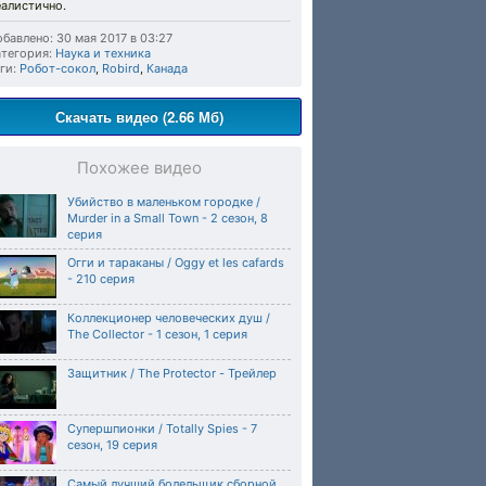
еалистично.
бавлено: 30 мая 2017 в 03:27
тегория:
Наука и техника
ги:
Робот-сокол
,
Robird
,
Канада
Скачать видео (2.66 Мб)
Похожее видео
Убийство в маленьком городке /
Murder in a Small Town - 2 сезон, 8
серия
Огги и тараканы / Oggy et les cafards
- 210 серия
Коллекционер человеческих душ /
The Collector - 1 сезон, 1 серия
Защитник / The Protector - Трейлер
Супершпионки / Totally Spies - 7
сезон, 19 серия
Самый лучший болельщик сборной