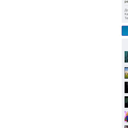
р
До
Ка
Те