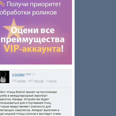
cooler
4537
| 0
270
видео
427
постов
2
друга
бот-птица Robird принят на постоянную
лужбу в международный аэропорт
монтон, Канада. Устройство будет
пользоваться для отпугивания птиц,
оторые представляют опасность для
злетающих самолетов. Аппарат выполнен в
иде хищной птицы сокола и выглядит очень