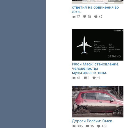
ответил на обвинения во
лжи.
17
18
+2
01:04:45
Илон Маск: становление
человечества
мультипланетным.
41
1
+1
01:41
Дороги России: Омск.
395
15
+38