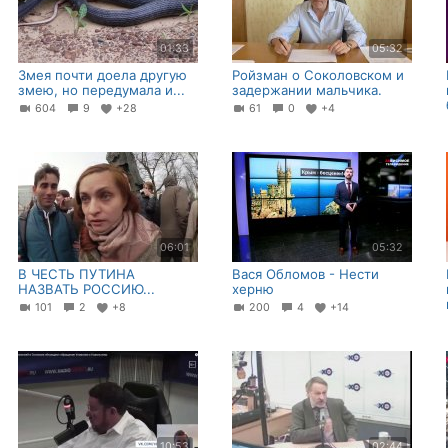
01:33
05:32
Змея почти доела другую
Ройзман о Соколовском и
змею, но передумала и...
задержании мальчика.
604
9
+28
61
0
+4
06:01
05:32
В ЧЕСТЬ ПУТИНА
Вася Обломов - Нести
НАЗВАТЬ РОССИЮ...
херню
101
2
+8
200
4
+14
10:53
02:44