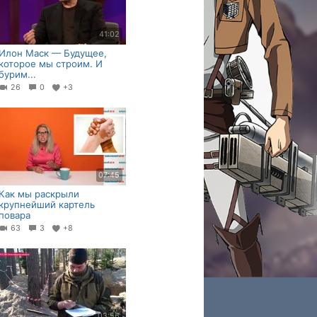
41:02
Илон Маск — Будущее,
которое мы строим. И
бурим...
26
0
+3
07:45
Как мы раскрыли
крупнейший картель
повара
63
3
+8
03:56