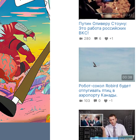
00:41
Путин Оливеру Стоуну:
Это работа российских
ВКС!
280
6
+1
00:38
Робот-сокол Robird будет
отпугивать птиц в
аэропорту Канады.
103
0
−1
01:01:18