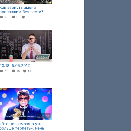
Как вернуть имена
пропавшим без вести?
28
0
+1
01:00:47
20:18. 5.05.2017.
39
14
+4
06:36
«Это невозможно уже
больше терпеть». Речь