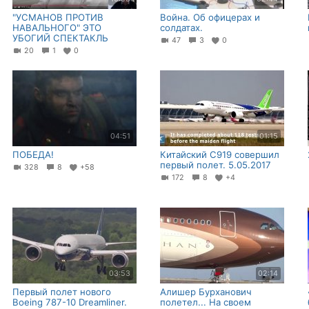
"УСМАНОВ ПРОТИВ
Война. Об офицерах и
НАВАЛЬНОГО" ЭТО
солдатах.
УБОГИЙ СПЕКТАКЛЬ
47
3
0
20
1
0
04:51
01:15
ПОБЕДА!
Китайский C919 совершил
первый полет. 5.05.2017
328
8
+58
172
8
+4
03:53
02:14
Первый полет нового
Алишер Бурханович
Boeing 787-10 Dreamliner.
полетел... На своем