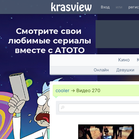
Вход
или
реги
Кино
Онлайн
Девушки
cooler
→
Видео
270