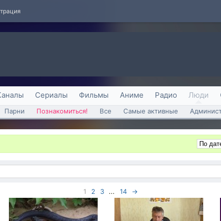
страция
Каналы
Сериалы
Фильмы
Аниме
Радио
Люди
Парни
Познакомиться!
Все
Самые активные
Админист
1
2
3
...
14
→