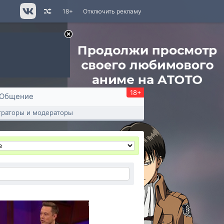
18+
Отключить рекламу
18+
Общение
раторы и модераторы