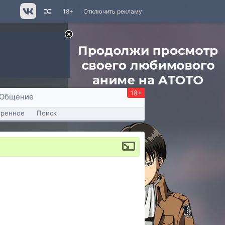
18+
Отключить рекламу
18+
Общение
тренное
Поиск