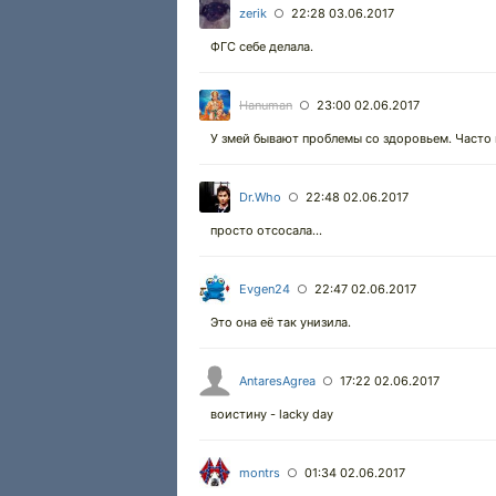
zerik
22:28 03.06.2017
○
ФГС себе делала.
Hanuman
23:00 02.06.2017
○
У змей бывают проблемы со здоровьем. Часто 
Dr.Who
22:48 02.06.2017
○
просто отсосала...
Evgen24
22:47 02.06.2017
○
Это она её так унизила.
AntaresAgrea
17:22 02.06.2017
○
воистину - lacky day
montrs
01:34 02.06.2017
○