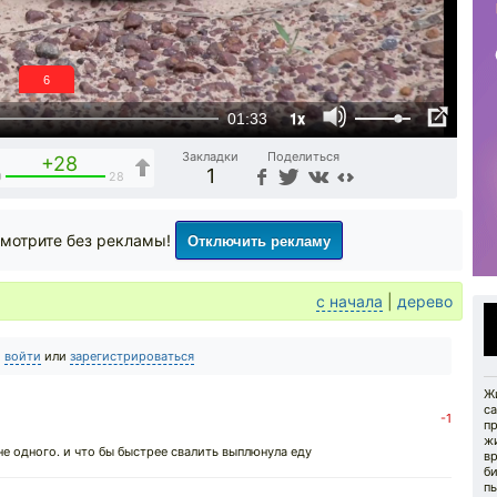
5
1x
01:33
Закладки
Поделиться
+28
1
0
28
Отключить рекламу
мотрите без рекламы!
с начала
|
дерево
о
войти
или
зарегистрироваться
Жи
с
-1
пр
жи
е одного. и что бы быстрее свалить выплюнула еду
в
б
пы