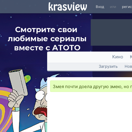
Вход
или
реги
Кино
Загрузить
Нов
Змея почти доела другую змею, но п