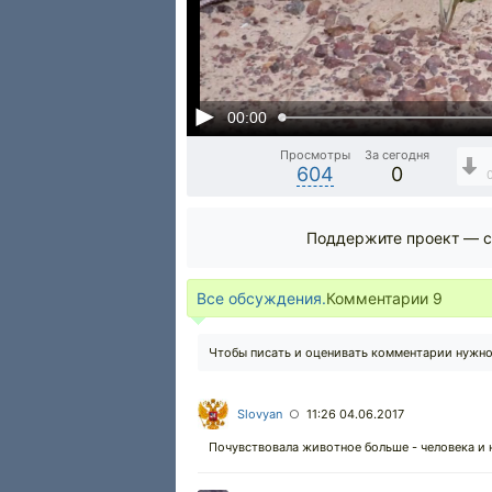
00:00
Просмотры
За сегодня
604
0
Поддержите проект — с
Все обсуждения.
Комментарии
9
Чтобы писать и оценивать комментарии нужн
Slovyan
11:26 04.06.2017
○
Почувствовала животное больше - человека и н