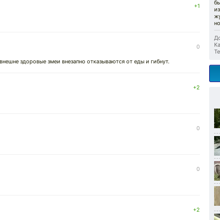
б
+1
из
жу
н
До
Ка
0
Те
внешне здоровые змеи внезапно отказываются от еды и гибнут.
+2
0
0
+2