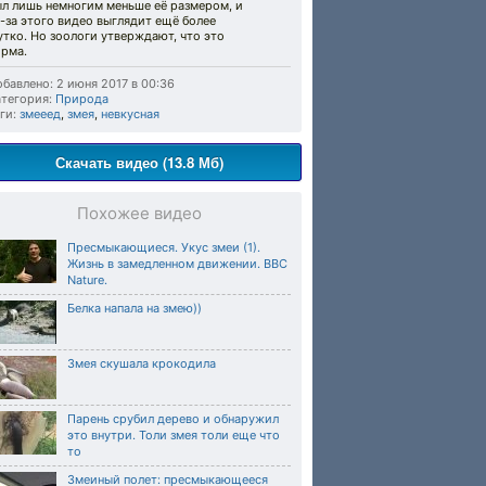
ыл лишь немногим меньше её размером, и
-за этого видео выглядит ещё более
тко. Но зоологи утверждают, что это
орма.
бавлено: 2 июня 2017 в 00:36
тегория:
Природа
ги:
змееед
,
змея
,
невкусная
Скачать видео (13.8 Мб)
Похожее видео
Пресмыкающиеся. Укус змеи (1).
Жизнь в замедленном движении. BBC
Nature.
Белка напала на змею))
Змея скушала крокодила
Парень срубил дерево и обнаружил
это внутри. Толи змея толи еще что
то
Змеиный полет: пресмыкающееся