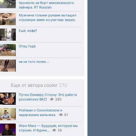
проникло на борт мексиканского
лайнера. RT Russian.
Мужчина голыми руками вытащил
огромную змею из унитаза: видео.
Ешё, кофе?
Отец года
не на того полез ...
Еще от автора cooler
270
Путин Оливеру Стоуну: Это работа
российских ВКС!
280
Ройзман о Соколовском и
задержании мальчика.
61
Илон Маск — Будущее, которое мы
строим. И бурим...
26