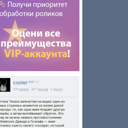
cooler
4537
| 0
270
видео
427
постов
2
друга
тель Техаса запечатлел на видео один из
амых странных моментов из жизни дикой
ироды: то, как одна змея поедает другую
вьём, а затем выплёвывает обратно. Это
ряд ли можно назвать противостоянием
иблейских Давида и Голиафа — змея
талась съесть своего «соседа», который