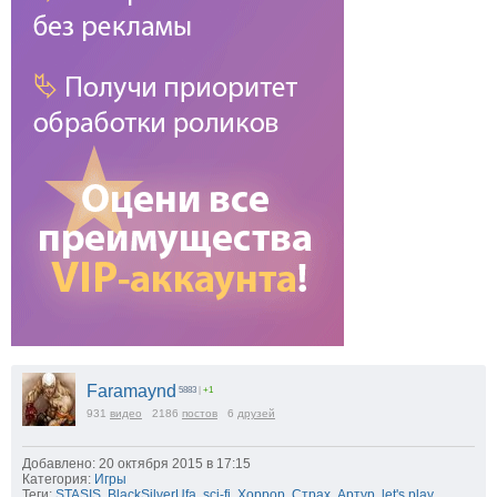
Faramaynd
5883
|
+1
931
видео
2186
постов
6
друзей
Добавлено: 20 октября 2015 в 17:15
Категория:
Игры
Теги:
STASIS
,
BlackSilverUfa
,
sci-fi
,
Хоррор
,
Страх
,
Артур
,
let's play
,