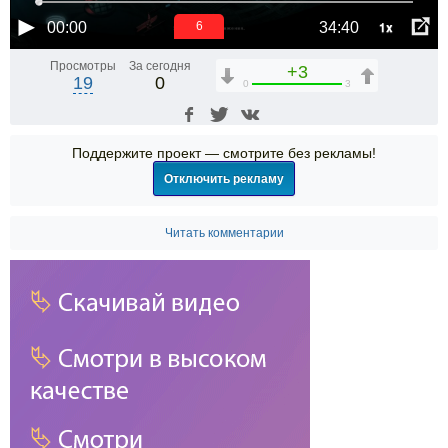
1x
00:00
34:40
6
Просмотры
За сегодня
+3
19
0
0
3
Поддержите проект — смотрите без рекламы!
Отключить рекламу
Читать комментарии