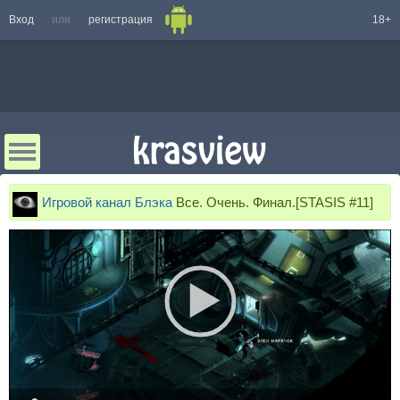
Вход
или
регистрация
18+
Игровой канал Блэка
Все. Очень. Финал.[STASIS #11]