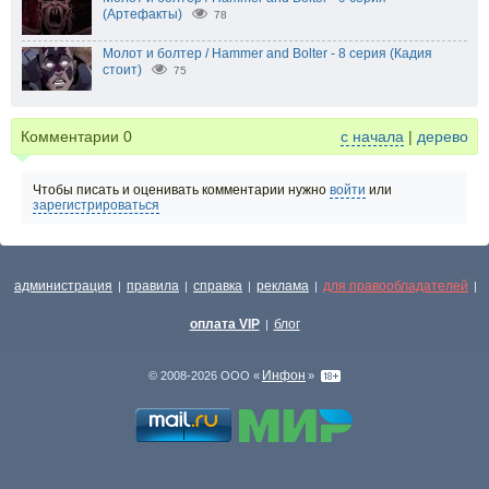
(Артефакты)
78
Молот и болтер / Hammer and Bolter - 8 серия (Кадия
стоит)
75
Комментарии
0
с начала
|
дерево
Чтобы писать и оценивать комментарии нужно
войти
или
зарегистрироваться
администрация
правила
справка
реклама
для правообладателей
|
|
|
|
|
оплата VIP
блог
|
Инфон
© 2008-2026 ООО «
»