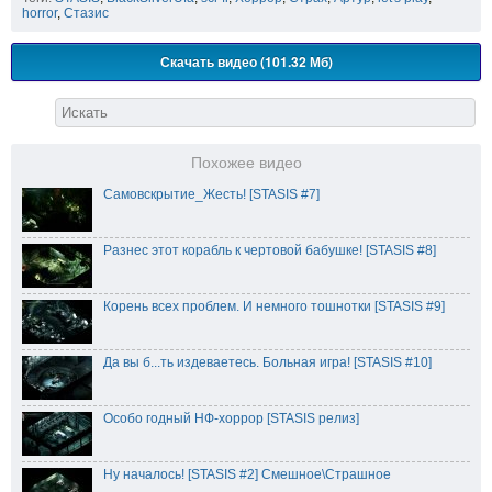
horror
,
Стазис
Скачать видео (101.32 Мб)
Похожее видео
Самовскрытие_Жесть! [STASIS #7]
Разнес этот корабль к чертовой бабушке! [STASIS #8]
Корень всех проблем. И немного тошнотки [STASIS #9]
Да вы б...ть издеваетесь. Больная игра! [STASIS #10]
Особо годный НФ-хоррор [STASIS релиз]
Ну началось! [STASIS #2] Смешное\Страшное