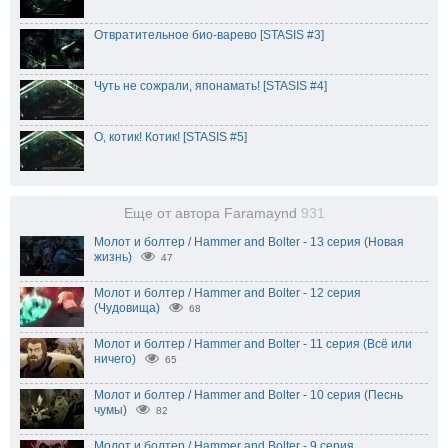
Отвратительное био-варево [STASIS #3]
Чуть не сожрали, японамать! [STASIS #4]
О, котик! Котик! [STASIS #5]
Еще от автора Faramaynd
931
Молот и болтер / Hammer and Bolter - 13 серия (Новая
жизнь)
47
Молот и болтер / Hammer and Bolter - 12 серия
(Чудовища)
68
Молот и болтер / Hammer and Bolter - 11 серия (Всё или
ничего)
65
Молот и болтер / Hammer and Bolter - 10 серия (Песнь
чумы)
82
Молот и болтер / Hammer and Bolter - 9 серия