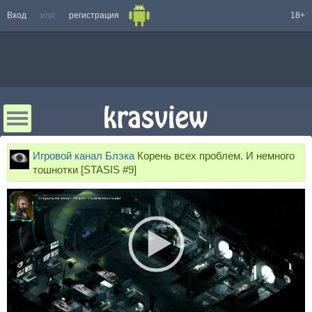
Вход
или
регистрация
18+
Игровой канал Блэка
Корень всех проблем. И немного
тошнотки [STASIS #9]