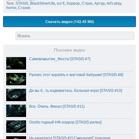
Теги:
STASIS
,
BlackSilverUfa
,
sci-fi
,
Хоррор
,
Страх
,
Артур
,
let's play
,
horror
,
Стазис
Скачать видео (142.45 Мб)
Похожее видео
Самовскрытие_Жесть! [STASIS #7]
Разнес этот корабль к чертовой бабушке! [STASIS #8]
Да вы б...ть издеваетесь. Больная игра! [STASIS #10]
Все. Очень. Финал.[STASIS #11]
Особо годный НФ-хоррор [STASIS релиз]
Ну началось! [STASIS #2] Смешное\Страшное