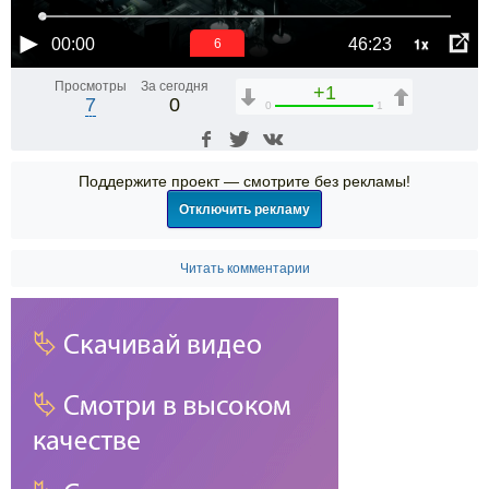
1x
00:00
46:23
6
Просмотры
За сегодня
+1
7
0
0
1
Поддержите проект — смотрите без рекламы!
Отключить рекламу
Читать комментарии