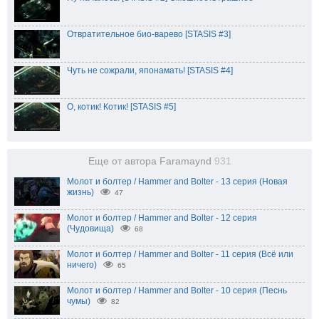
Отвратительное био-варево [STASIS #3]
Чуть не сожрали, японамать! [STASIS #4]
О, котик! Котик! [STASIS #5]
Еще от автора Faramaynd
931
Молот и болтер / Hammer and Bolter - 13 серия (Новая
жизнь)
47
Молот и болтер / Hammer and Bolter - 12 серия
(Чудовища)
68
Молот и болтер / Hammer and Bolter - 11 серия (Всё или
ничего)
65
Молот и болтер / Hammer and Bolter - 10 серия (Песнь
чумы)
82