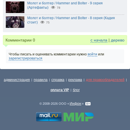
Молот и болтер / Hammer and Bolter - 9 серия
(Артефакты)
78
Молот и болтер / Hammer and Bolter - 8 серия (Кадия
стоит)
75
Комментарии
0
с начала
|
дерево
Чтобы писать и оценивать комментарии нужно
войти
или
зарегистрироваться
администрация
правила
справка
реклама
для правообладателей
|
|
|
|
|
оплата VIP
блог
|
Инфон
© 2008-2026 ООО «
»