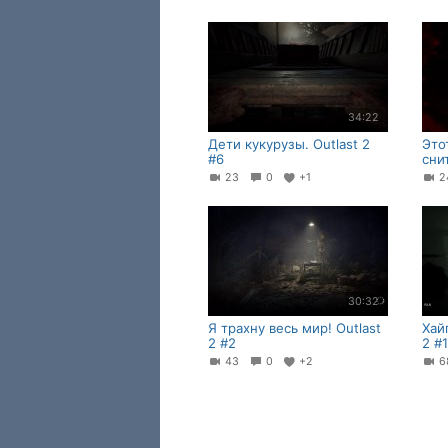
34:22
Дети кукурузы. Outlast 2
Это
#6
снит
23
0
+1
30:32
Я трахну весь мир! Outlast
Хай
2 #2
2 #1
43
0
+2