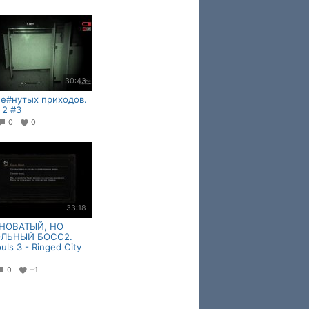
30:43
е#нутых приходов.
 2 #3
0
0
33:18
НОВАТЫЙ, НО
ЛЬНЫЙ БОСС2.
uls 3 - Ringed City
0
+1