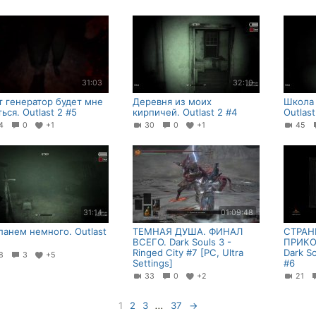
31:03
32:10
т генератор будет мне
Деревня из моих
Школа 
ься. Outlast 2 #5
кирпичей. Outlast 2 #4
Outlast
24
0
+1
30
0
+1
45
31:14
01:09:48
панем немного. Outlast
ТЕМНАЯ ДУША. ФИНАЛ
СТРАН
ВСЕГО. Dark Souls 3 -
ПРИКО
Ringed City #7 [PC, Ultra
Dark So
68
3
+5
Settings]
#6
33
0
+2
21
1
2
3
...
37
→