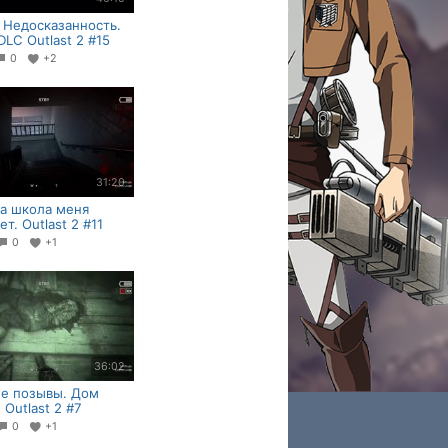
 Недосказанность.
LC Outlast 2 #15
0
+2
31:20
а школа меня
т. Outlast 2 #11
0
+1
36:02
е позывы. Дом
 Outlast 2 #7
0
+1