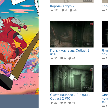
Король Артур 2
Кор
212
0
+6
6
32:05
Прямиком в ад. Outlast 2
Я ч
#14
пон
35
0
+2
30:04
Охота началась! Я - дичь.
Сиф
Outlast 2 #10
луч
#9
29
0
+1