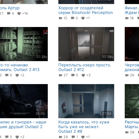
оль Артур
Хоррор от создателей
Финал.
cерии Bioshock! Perception
Ждем D
27
4
+16
12
0
+1
18
32:31
30:56
то-то начинаю
Переплыть озеро просто.
Чертов
имать. Outlast 2 #13
Outlast 2 #12
доконае
23
0
+2
27
0
+3
26
30:08
27:55
илис и гонорея - наши
Когда казалось, что хуже
Рвотны
шие друзья! Outlast 2
быть уже не может.
Марты.
Outlast 2 #8
28
24
0
+2
29
1
+1