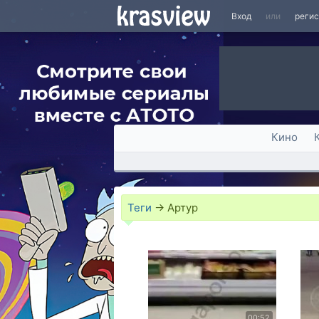
Вход
или
реги
Кино
Теги
→
Артур
00:52