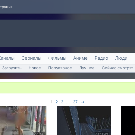
страция
Каналы
Сериалы
Фильмы
Аниме
Радио
Люди
Загрузить
Новое
Популярное
Лучшее
Сейчас смотрят
1
2
3
...
37
→
00:49
01:11:42