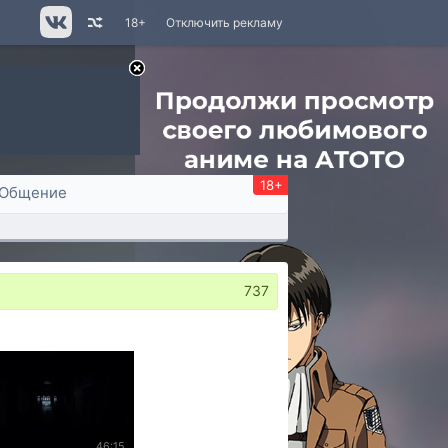
18+
Отключить рекламу
18+
Общение
737
46:15