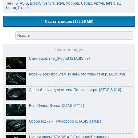
Теги:
STASIS
,
BlackSilverUfa
,
sci-fi
,
Хоррор
,
Страх
,
Артур
,
let's play
,
horror
,
Стазис
Скачать видео (155.58 Мб)
Похожее видео
Самовскрытие_Жесть! [STASIS #7]
Корень всех проблем. И немного тошнотки [STASIS #9]
Да вы б...ть издеваетесь. Больная игра! [STASIS #10]
Все. Очень. Финал.[STASIS #11]
Особо годный НФ-хоррор [STASIS релиз]
Ну началось! [STASIS #2] Смешное\Страшное