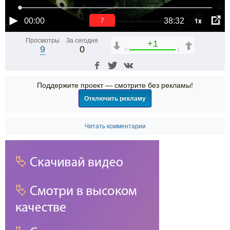
1x
00:00
38:32
6
Просмотры
За сегодня
+1
9
0
0
1
Поддержите проект — смотрите без рекламы!
Отключить рекламу
Читать комментарии