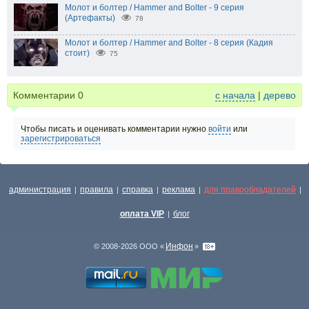
Молот и болтер / Hammer and Bolter - 9 серия
(Артефакты)
78
Молот и болтер / Hammer and Bolter - 8 серия (Кадия
стоит)
75
Комментарии
0
с начала
|
дерево
Чтобы писать и оценивать комментарии нужно
войти
или
зарегистрироваться
администрация
правила
справка
реклама
для правообладателей
|
|
|
|
|
оплата VIP
блог
|
Инфон
© 2008-2026 ООО «
»