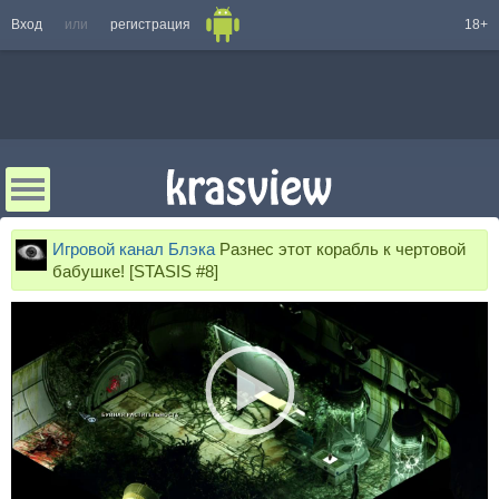
Вход
или
регистрация
18+
Игровой канал Блэка
Разнес этот корабль к чертовой
бабушке! [STASIS #8]