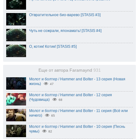
Отвратительное био-варево [STASIS #3]
Чуть не сожрали, японамать! [STASIS #4]
О, котик! Котик! [STASIS #5]
Еще от автора Faramaynd
931
Молот и болтер / Hammer and Bolter - 13 серия (Новая
жизнь)
47
Молот и болтер / Hammer and Bolter - 12 серия
(Чудовища)
68
Молот и болтер / Hammer and Bolter - 11 серия (Всё или
ничего)
65
Молот и болтер / Hammer and Bolter - 10 серия (Песнь
чумы)
82