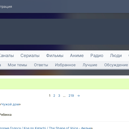
страция
Каналы
Сериалы
Фильмы
Аниме
Радио
Люди
а
Мои темы
Ответы
Избранное
Лучшие
Обсуждение 
1
2
3
...
219
→
«
Чужой дом
»
Ребекка
Форма Голоса / Koe no Katachi / The Shape of Voice - фильм
»