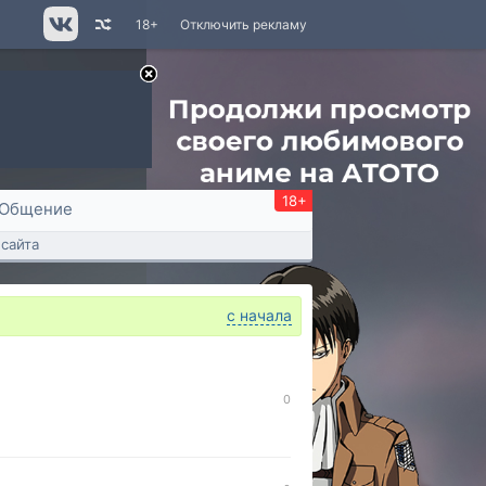
18+
Отключить рекламу
18+
Общение
сайта
с начала
0