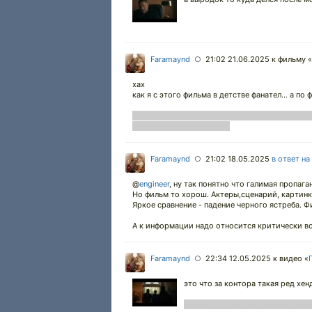
Faramaynd
21:02 21.06.2025
к фильму «
○
хах
как я с этого фильма в детстве фанател... а по 
а если на концовку посмотреть более широко
может вам боком выйти!"
Faramaynd
21:02 18.05.2025
в ответ на
○
@
engineer
,
ну так понятно что галимая пропага
Но фильм то хорош. Актеры,сценарий, картинка
Яркое сравнение - падение черного ястреба. Ф
А к информации надо относится критически вс
Faramaynd
22:34 12.05.2025
к видео «
○
это что за контора такая ред хе
Бабка получается исполняет? о т