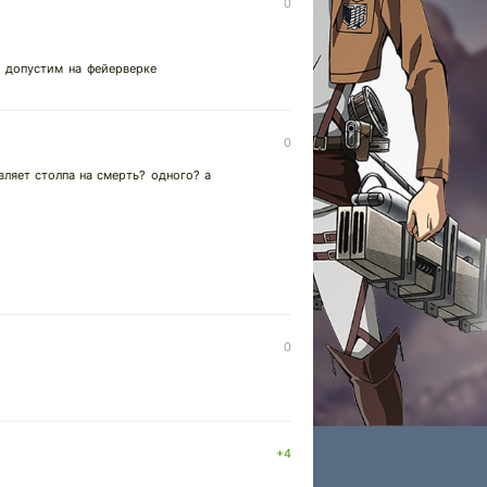
0
о допустим на фейерверке
0
вляет столпа на смерть? одного? а
0
+4