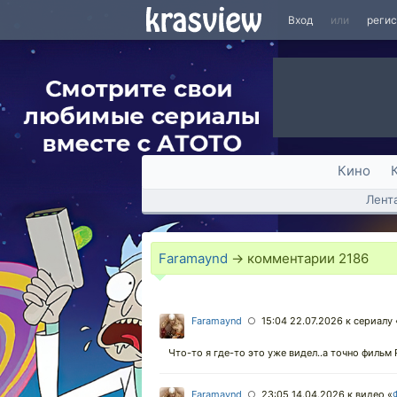
Вход
или
реги
Кино
Лент
Faramaynd
→ комментарии
2186
Faramaynd
15:04 22.07.2026
к сериалу 
○
Что-то я где-то это уже видел..а точно фильм 
Faramaynd
23:05 14.04.2026
к видео «
○