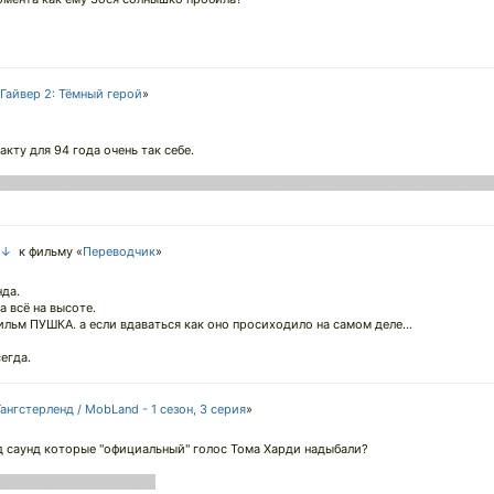
Гайвер 2: Тёмный герой
»
факту для 94 года очень так себе.
, то он получается пришельцам ещё и сигнал подал - "смарите, ваш проваливш
 ↓
к фильму «
Переводчик
»
нда.
 всё на высоте.
ильм ПУШКА. а если вдаваться как оно просиходило на самом деле...
егда.
Гангстерленд / MobLand - 1 сезон, 3 серия
»
нд саунд которые "официальный" голос Тома Харди надыбали?
ом где Арчи знали четверо