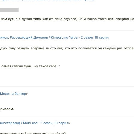
нце тоннеля?
 чем суть? я думал типо как от лица глухого, но и басов тоже нет. специальн
инок, Рассекающий Демонов / Kimetsu no Yaiba - 2 сезон, 18 серия
одую луну бахнули впервые за сто лет, это что получается он каждый раз отпра
самая слабая луна... ну такое себе..."
Молот и болтер
»
сериалом?
Гангстерленд / MobLand - 1 сезон, 10 серия
»
момента как ему Зося солнышко пробила?