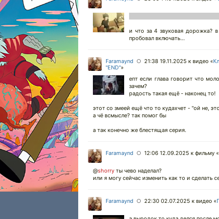
он умер что ли? что за свет в ко
и что за 4 звуковая дорожка? в
пробовал включать...
Faramaynd
21:38 19.11.2025
к видео «
Кл
○
"END"
»
епт если глава говорит что мол
зачем?
радость такая ещё - наконец то!
этот со змеей ещё что то кудахчет - "ой не, это 
а чё всмысле? так помог бы
а так конечно же блестящая серия.
Faramaynd
12:06 12.09.2025
к фильму «
○
@
shorry
ты чево наделал?
или я могу сейчас изменить как то и сделать 
Faramaynd
22:30 02.07.2025
к видео «
○
а выродок то куда делся после 