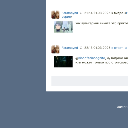
Faramaynd
21:54 21.03.2025
к видео «
Н
○
серия
»
хах вульгарная Хината это прикол
Faramaynd
22:13 01.03.2025
в ответ на
○
@
kindofanincognito
,
ну видимо он
или может только про стоп слово.
админ