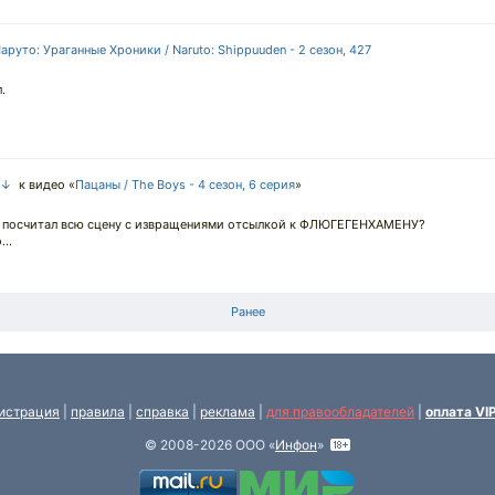
аруто: Ураганные Хроники / Naruto: Shippuuden - 2 сезон, 427
.
 ↓
к видео «
Пацаны / The Boys - 4 сезон, 6 серия
»
 посчитал всю сцену с извращениями отсылкой к ФЛЮГЕГЕНХАМЕНУ?
..
Ранее
истрация
|
правила
|
справка
|
реклама
|
для правообладателей
|
оплата VI
© 2008-2026 ООО «
Инфон
»