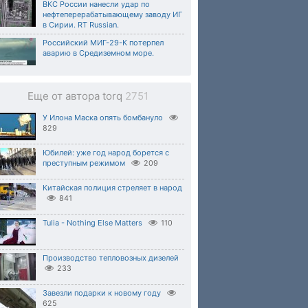
ВКС России нанесли удар по
нефтеперерабатывающему заводу ИГ
в Сирии. RT Russian.
Российский МИГ-29-К потерпел
аварию в Средиземном море.
Еще от автора torq
2751
У Илона Маска опять бомбануло
829
Юбилей: уже год народ борется с
преступным режимом
209
Китайская полиция стреляет в народ
841
Tulia - Nothing Else Matters
110
Производство тепловозных дизелей
233
Завезли подарки к новому году
625