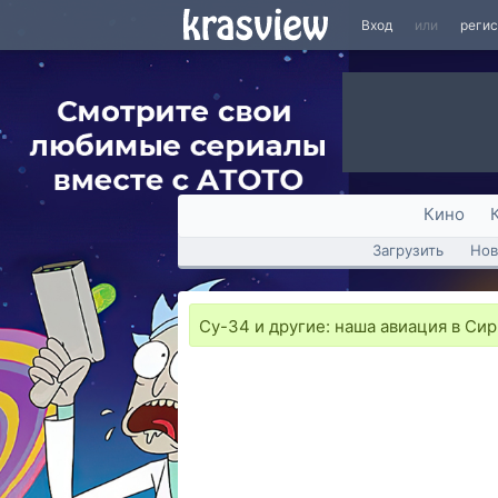
Вход
или
реги
Кино
Загрузить
Нов
Су-34 и другие: наша авиация в Си