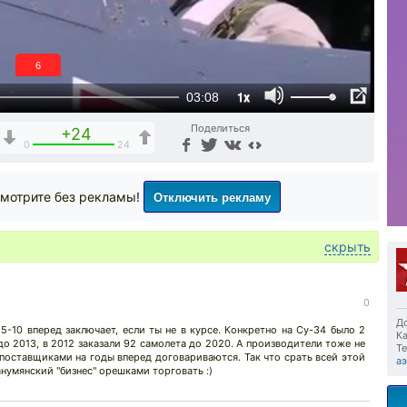
5
1x
03:08
Поделиться
+24
0
24
Отключить рекламу
мотрите без рекламы!
скрыть
0
До
5-10 вперед заключает, если ты не в курсе. Конкретно на Су-34 было 2
Ка
до 2013, в 2012 заказали 92 самолета до 2020. А производители тоже не
Те
 поставщиками на годы вперед договариваются. Так что срать всей этой
а
анумянский "бизнес" орешками торговать :)