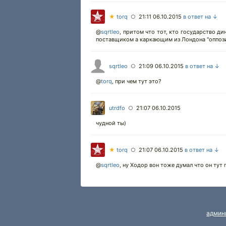
★
torq
21:11 06.10.2015
в ответ на ↓
○
@
sqrtleo
,
притом что тот, кто государство ди
поставщиком а каркающим из Лондона "оппози
sqrtleo
21:09 06.10.2015
в ответ на ↓
○
@
torq
,
при чем тут это?
utrdfo
21:07 06.10.2015
○
чудной ты)
★
torq
21:07 06.10.2015
в ответ на ↓
○
@
sqrtleo
,
ну Ходор вон тоже думал что он тут г
админ