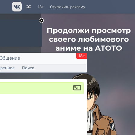
18+
Отключить рекламу
18+
Общение
тренное
Поиск