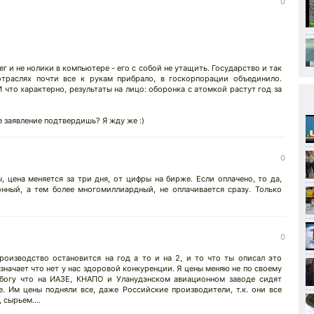
0
ег и не нолики в компьютере - его с собой не утащить. Государство и так
траслях почти все к рукам прибрало, в госкорпорации объединило.
 что характерно, результаты на лицо: оборонка с атомкой растут год за
е заявление подтвердишь? Я жду же :)
0
, цена меняется за три дня, от цифры на бирже. Если оплачено, то да,
нный, а тем более многомиллиардный, не оплачивается сразу. Только
0
роизводство остановится на год а то и на 2, и то что ты описал это
значает что нет у нас здоровой конкуренции. Я цены меняю не по своему
 богу что на ИАЗЕ, КНАПО и Уланудэнском авиационном заводе сидят
. Им цены подняли все, даже Российские производители, т.к. они все
 сырьем....