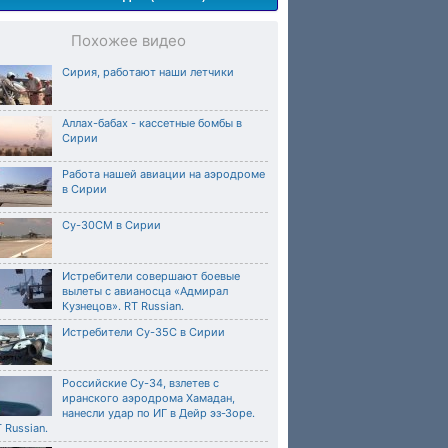
Похожее видео
Сирия, работают наши летчики
Аллах-бабах - кассетные бомбы в
Сирии
Работа нашей авиации на аэродроме
в Сирии
Су-30СМ в Сирии
Истребители совершают боевые
вылеты с авианосца «Адмирал
Кузнецов». RT Russian.
Истребители Су-35С в Сирии
Российские Су-34, взлетев с
иранского аэродрома Хамадан,
нанесли удар по ИГ в Дейр эз-Зоре.
 Russian.