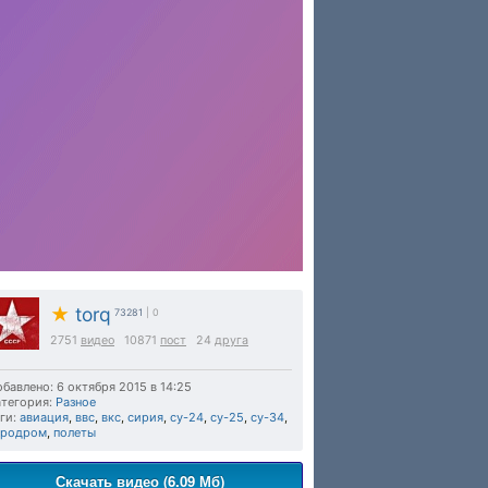
★
torq
73281
| 0
2751
видео
10871
пост
24
друга
бавлено: 6 октября 2015 в 14:25
тегория:
Разное
ги:
авиация
,
ввс
,
вкс
,
сирия
,
су-24
,
су-25
,
су-34
,
эродром
,
полеты
Скачать видео (6.09 Мб)