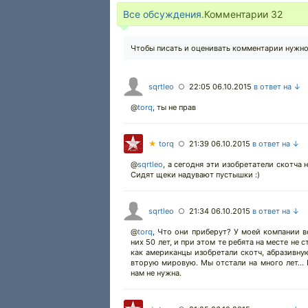
Все обсуждения.
Комментарии
32
Чтобы писать и оценивать комментарии нужн
sqrtleo
22:05 06.10.2015
в ответ на ↓
○
@
torq
,
ты не прав
★
torq
21:39 06.10.2015
в ответ на ↓
○
@
sqrtleo
,
а сегодня эти изобретатели скотча н
Сидят щеки надувают пустышки :)
sqrtleo
21:34 06.10.2015
в ответ на ↓
○
@
torq
,
Что они приберут? У моей компании в
них 50 лет, и при этом те ребята на месте не
как американцы изобретали скотч, абразивную
вторую мировую. Мы отстали на много лет... 
нам не нужна.