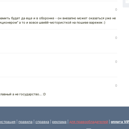
0
намить будет да еще и в оборонке - он внезапно может оказаться уже не
ционером" а то и вовсе швеёй-мотористкой на пошиве варежек :)
0
0
0
лавный а не государство... :D
истрация
|
правила
|
справка
|
реклама
|
для правообладателей
|
оплата VI