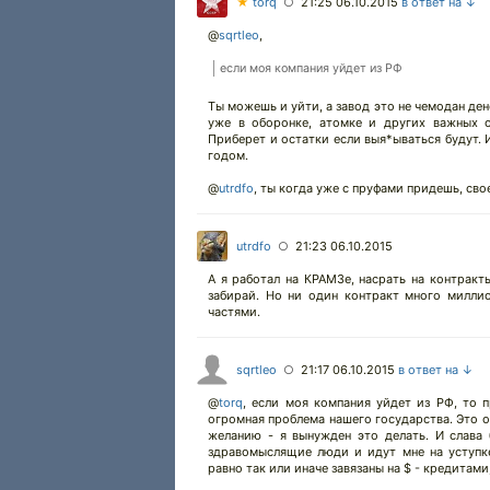
★
torq
21:25 06.10.2015
в ответ на ↓
○
@
sqrtleo
,
если моя компания уйдет из РФ
Ты можешь и уйти, а завод это не чемодан ден
уже в оборонке, атомке и других важных о
Приберет и остатки если выя*ываться будут. И
годом.
@
utrdfo
, ты когда уже с пруфами придешь, сво
utrdfo
21:23 06.10.2015
○
А я работал на КРАМЗе, насрать на контракты
забирай. Но ни один контракт много миллио
частями.
sqrtleo
21:17 06.10.2015
в ответ на ↓
○
@
torq
,
если моя компания уйдет из РФ, то п
огромная проблема нашего государства. Это о
желанию - я вынужден это делать. И слава
здравомыслящие люди и идут мне на уступке
равно так или иначе завязаны на $ - кредитами,