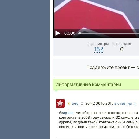
00:00
Просмотры
За сегодня
152
0
Поддержите проект — с
Информативные комментарии
★
torq
20:42 06.10.2015
в ответ на ↓
○
@
sqrtleo
,
минобороны свои контракты лет на 
контракта: в 2008 году заказали 32 самолета 
дураки, получив такой контракт они и сами с
цепочке на спекуляции с курсом, это тебе не х