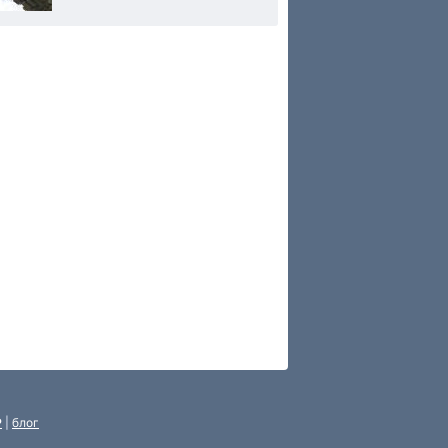
P
|
блог