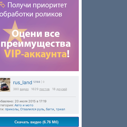
rus_land
12188
| 0
380
видео
1629
постов
18
друзей
бавлено: 20 июля 2015 в 17:19
тегория:
Авто и мото
ги:
приколы
,
Отвалился руль
,
багги
,
триал
Скачать видео (6.76 Мб)