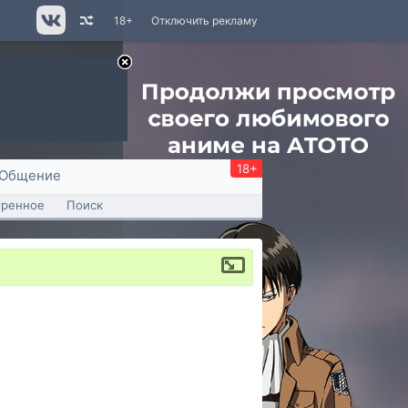
18+
Отключить рекламу
18+
Общение
тренное
Поиск