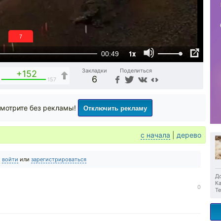
6
1x
00:49
Закладки
Поделиться
+152
6
5
157
Отключить рекламу
мотрите без рекламы!
с начала
|
дерево
о
войти
или
зарегистрироваться
До
Ка
0
Те