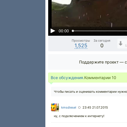
00:00
Просмотры
За сегодня
1,525
0
Поддержите проект — с
Все обсуждения.
Комментарии
10
Чтобы писать и оценивать комментарии нужн
kmsdiesel
23:45 21.07.2015
○
ну, с подключением к интернету!