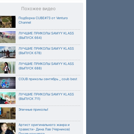
Похожее видео
Подборка CUBE#73 от Venturo
Channel
ЛУЧШИЕ ПРИКОЛЫ SAMYY KLASS
(ВЫПУСК 664)
ЛУЧШИЕ ПРИКОЛЫ SAMYY KLASS
(ВЫПУСК 678)
ЛУЧШИЕ ПРИКОЛЫ SAMYY KLASS
(ВЫПУСК 688)
COUB приколы сентябрь _ coub best
ЛУЧШИЕ ПРИКОЛЫ SAMYY KLASS
(ВЫПУСК 711)
Эпичные приколы!
Артист оригинального жанра и
травести- Дина Лав (Черников)
После концерта