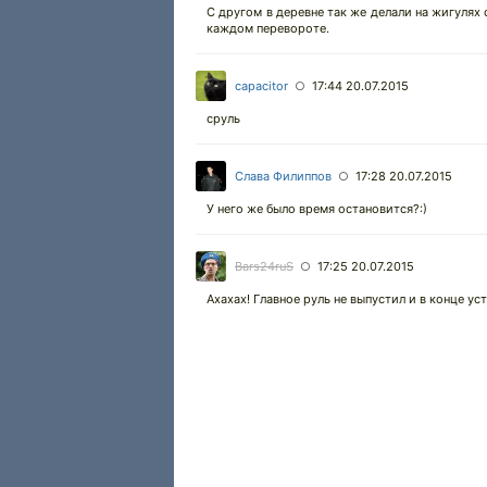
С другом в деревне так же делали на жигулях ст
каждом перевороте.
capacitor
17:44 20.07.2015
○
сруль
Слава Филиппов
17:28 20.07.2015
○
У него же было время остановится?:)
Bars24ruS
17:25 20.07.2015
○
Ахахах! Главное руль не выпустил и в конце уста