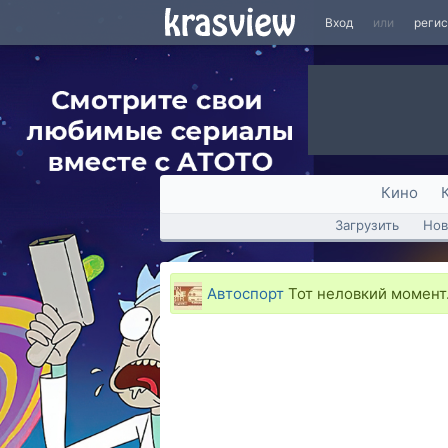
Вход
или
реги
Кино
Загрузить
Нов
Автоспорт
Тот неловкий момент.