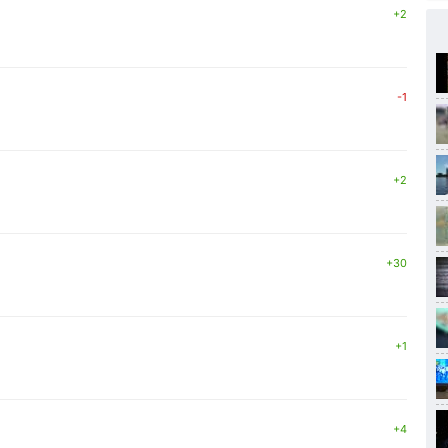
+2
-1
+2
+30
+1
+4