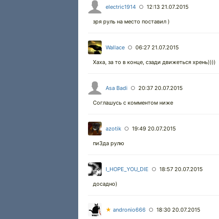
electric1914
12:13 21.07.2015
○
зря руль на место поставил )
Wallace
06:27 21.07.2015
○
Хаха, за то в конце, сзади движеться хрень))))
Asa Badi
20:37 20.07.2015
○
Соглашусь с комментом ниже
azotik
19:49 20.07.2015
○
пи3да рулю
I_HOPE_YOU_DIE
18:57 20.07.2015
○
досадно)
★
andronio666
18:30 20.07.2015
○