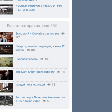
ЛУЧШИЕ ПРИКОЛЫ SAMYY KLASS
(ВЫПУСК 750)
Еще от автора rus_land
380
Высоцкий - Случай в ресторане
177
Шнурок, шевели задницей, я хочу 12
шагов!
860
Окопная болезнь
130
The Dark Knight bank robbery
117
танцуй пока молодой
251
Pеставрация Линкольн Континентал
1965 г.music video
59