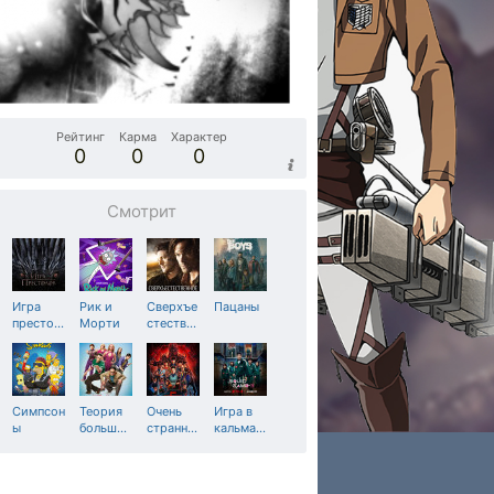
Рейтинг
Карма
Характер
0
0
0
Смотрит
Игра
Рик и
Сверхъе
Пацаны
престо
…
Морти
стеств
…
Симпсон
Теория
Очень
Игра в
ы
больш
…
странн
…
кальма
…