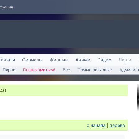
страция
Каналы
Сериалы
Фильмы
Аниме
Радио
Люди
Парни
Познакомиться!
Все
Самые активные
Админист
:40
с начала
|
дерево