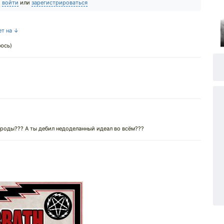
о
войти
или
зарегистрироваться
ет на ↓
еюсь)
уроды??? А ты дебил недоделанный идеал во всём???