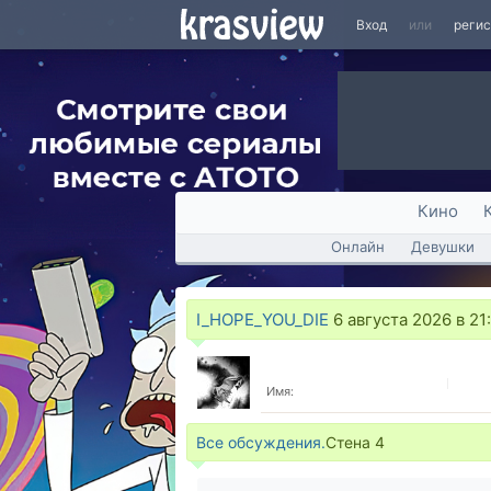
Вход
или
реги
Кино
Онлайн
Девушки
I_HOPE_YOU_DIE
6 августа 2026 в 21
Имя:
Все обсуждения.
Стена
4