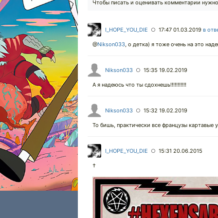
Чтобы писать и оценивать комментарии нужн
I_HOPE_YOU_DIE
17:47 01.03.2019
в отв
○
@
Nikson033
,
о детка) я тоже очень на это над
Nikson033
15:35 19.02.2019
○
А я надеюсь что ты сдохнешь!!!!!!!!!!!
Nikson033
15:32 19.02.2019
○
То бишь, практически все французы картавые 
I_HOPE_YOU_DIE
15:31 20.06.2015
○
†