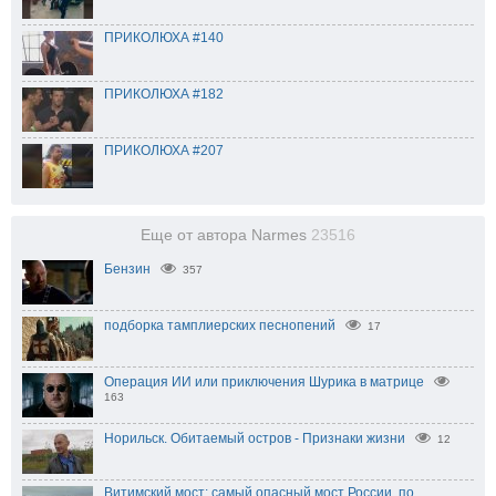
ПРИКОЛЮХА #140
ПРИКОЛЮХА #182
ПРИКОЛЮХА #207
Еще от автора Narmes
23516
Бензин
357
подборка тамплиерских песнопений
17
Операция ИИ или приключения Шурика в матрице
163
Норильск. Обитаемый остров - Признаки жизни
12
Витимский мост: самый опасный мост России, по