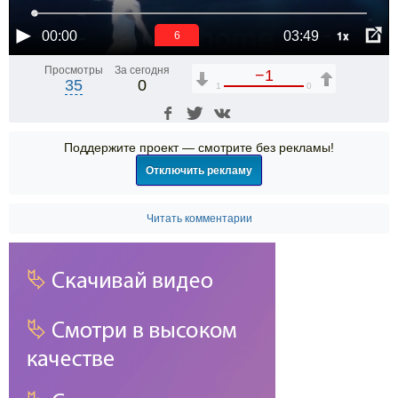
1x
00:00
03:49
5
Просмотры
За сегодня
−1
35
0
1
0
Поддержите проект — смотрите без рекламы!
Отключить рекламу
Читать комментарии