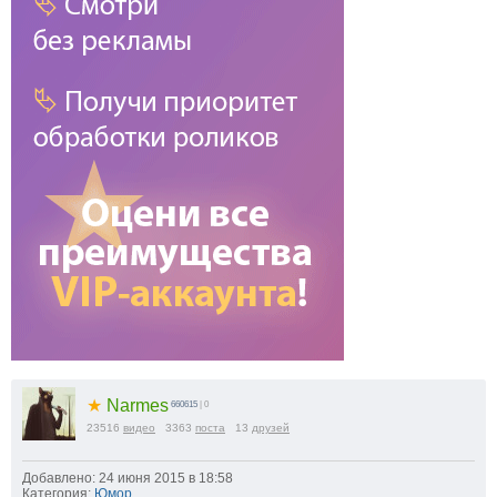
★
Narmes
660615
| 0
23516
видео
3363
поста
13
друзей
Добавлено: 24 июня 2015 в 18:58
Категория:
Юмор