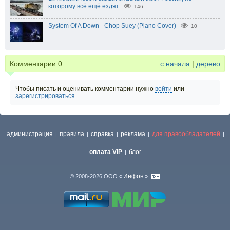
которому всё ещё ездят
146
System Of A Down - Chop Suey (Piano Cover)
10
Комментарии
0
с начала
|
дерево
Чтобы писать и оценивать комментарии нужно
войти
или
зарегистрироваться
администрация
правила
справка
реклама
для правообладателей
|
|
|
|
|
оплата VIP
блог
|
Инфон
© 2008-2026 ООО «
»