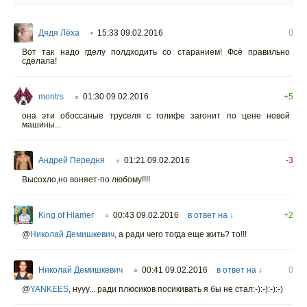
Дядя Лёха
15:33 09.02.2016
0
•
Вот так надо гделу полдходить со старанием! Фсё правильно
сделала!
montrs
01:30 09.02.2016
+5
○
она эти обоссаные труселя с голифе загонит по цене новой
машины...
Андрей Передня
01:21 09.02.2016
-3
○
Высохло,но воняет-по любому!!!!
King of Hlamer
00:43 09.02.2016
в ответ на ↓
+2
○
@
Николай Демишкевич
,
а ради чего тогда еще жить? то!!!
Николай Демишкевич
00:41 09.02.2016
в ответ на ↓
0
○
@
YANKEES
,
нууу... ради плюсиков посикивать я бы не стал:-):-):-):-)