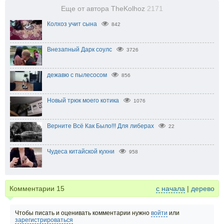
Еще от автора TheKolhoz
2171
Колхоз учит сына
842
Внезапный Дарк соулс
3726
дежавю с пылесосом
856
Новый трюк моего котика
1076
Верните Всё Как Было!!! Для либерах
22
Чудеса китайской кухни
958
Комментарии
15
с начала
|
дерево
Чтобы писать и оценивать комментарии нужно
войти
или
зарегистрироваться