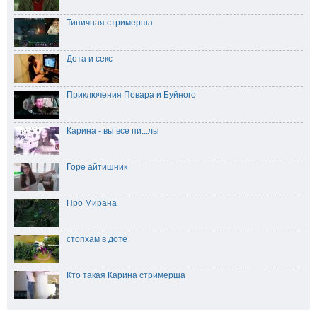
Типичная стримерша
Дота и секс
Приключения Повара и Буйного
Карина - вы все пи...лы
Горе айтишник
Про Мирана
стопхам в доте
Кто такая Карина стримерша