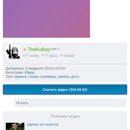
★
TheKolhoz
64061
| 0
2171
видео
9772
поста
60
друзей
Добавлено: 8 февраля 2016 в 23:54
Категория:
Юмор
Теги:
карина
,
стрим
,
стримеры
,
прикол
,
дота
Скачать видео (304.58 Кб)
Похожее видео
карине не понятно