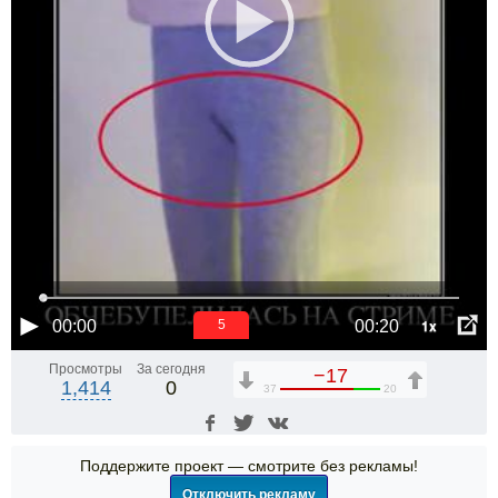
1x
00:00
00:20
5
Просмотры
За сегодня
−17
1,414
0
37
20
Поддержите проект — смотрите без рекламы!
Отключить рекламу