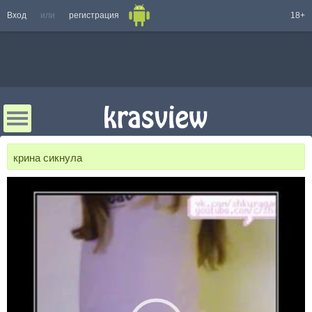
Вход
или
регистрация
18+
крина сикнула