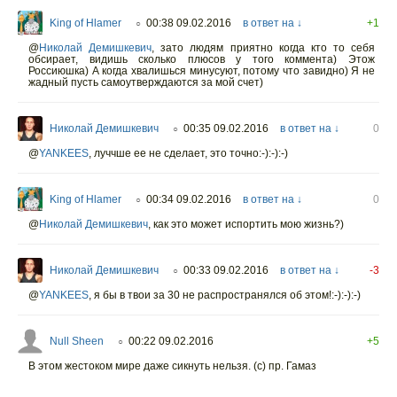
King of Hlamer
00:38 09.02.2016
в ответ на ↓
+1
○
@
Николай Демишкевич
,
зато людям приятно когда кто то себя
обсирает, видишь сколько плюсов у того коммента) Этож
Россиюшка) А когда хвалишься минусуют, потому что завидно) Я не
жадный пусть самоутверждаются за мой счет)
Николай Демишкевич
00:35 09.02.2016
в ответ на ↓
0
○
@
YANKEES
,
луччше ее не сделает, это точно:-):-):-)
King of Hlamer
00:34 09.02.2016
в ответ на ↓
0
○
@
Николай Демишкевич
,
как это может испортить мою жизнь?)
Николай Демишкевич
00:33 09.02.2016
в ответ на ↓
-3
○
@
YANKEES
,
я бы в твои за 30 не распространялся об этом!:-):-):-)
Null Sheen
00:22 09.02.2016
+5
○
В этом жестоком мире даже сикнуть нельзя. (с) пр. Гамаз