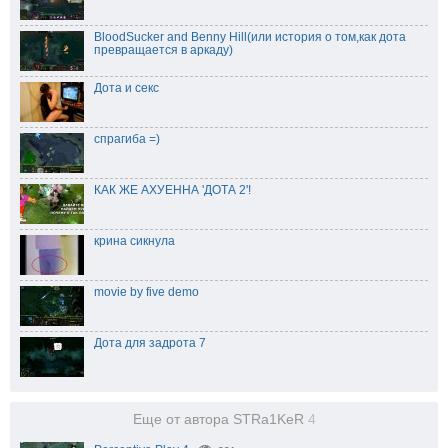
BloodSucker and Benny Hill(или история о том,как дота
превращается в аркаду)
Дота и секс
спрагиба =)
КАК ЖЕ АХУЕННА 'ДОТА 2'!
крина сикнула
movie by five demo
Дота для задрота 7
Еще от автора STRa1KeR
4