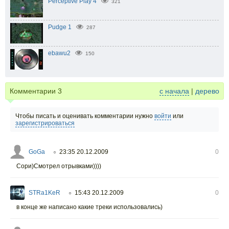
Perceptive Play 4
321
Pudge 1
287
ebawu2
150
Комментарии
3
с начала
|
дерево
Чтобы писать и оценивать комментарии нужно
войти
или
зарегистрироваться
GoGa
23:35 20.12.2009
0
○
Сори)Смотрел отрывками))))
STRa1KeR
15:43 20.12.2009
0
○
в конце же написано какие треки использовались)