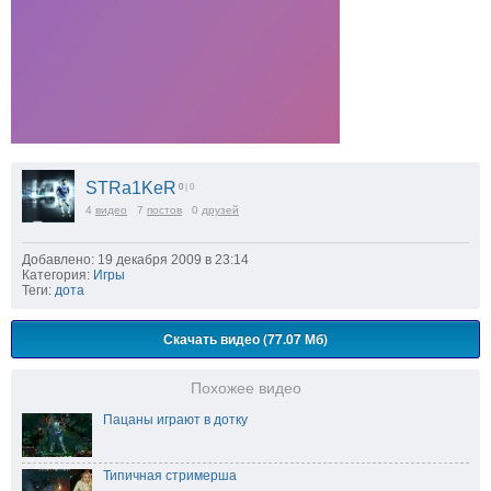
STRa1KeR
0
| 0
4
видео
7
постов
0
друзей
Добавлено: 19 декабря 2009 в 23:14
Категория:
Игры
Теги:
дота
Скачать видео (77.07 Мб)
Похожее видео
Пацаны играют в дотку
Типичная стримерша