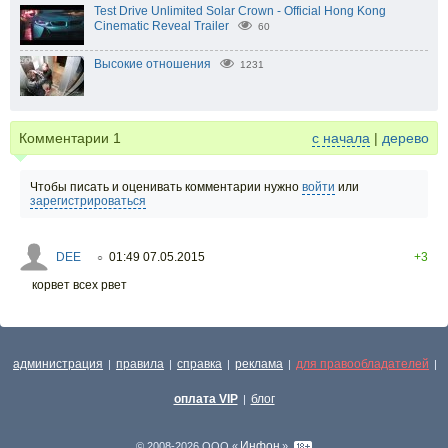
Test Drive Unlimited Solar Crown - Official Hong Kong
Cinematic Reveal Trailer
60
Высокие отношения
1231
Комментарии
1
с начала
|
дерево
Чтобы писать и оценивать комментарии нужно
войти
или
зарегистрироваться
DEE
01:49 07.05.2015
+3
○
корвет всех рвет
администрация
правила
справка
реклама
для правообладателей
|
|
|
|
|
оплата VIP
блог
|
Инфон
© 2008-2026 ООО «
»