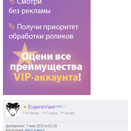
★
EugeneViper
34932
| 0
1326
видео
1372
поста
50
друзей
Добавлено: 7 мая 2015 в 01:16
Категория:
Авто и мото