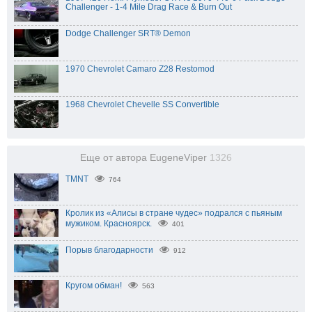
Challenger - 1-4 Mile Drag Race & Burn Out
Dodge Challenger SRT® Demon
1970 Chevrolet Camaro Z28 Restomod
1968 Chevrolet Chevelle SS Convertible
Еще от автора EugeneViper
1326
TMNT
764
Кролик из «Алисы в стране чудес» подрался с пьяным
мужиком. Красноярск.
401
Порыв благодарности
912
Кругом обман!
563