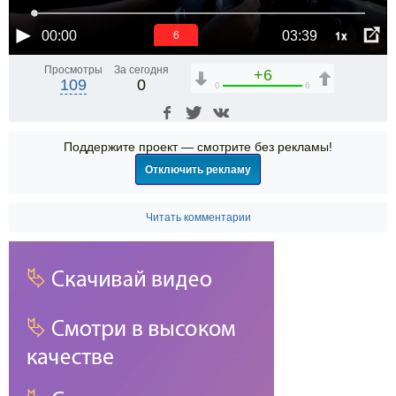
1x
00:00
03:39
6
Просмотры
За сегодня
+6
109
0
0
6
Поддержите проект — смотрите без рекламы!
Отключить рекламу
Читать комментарии