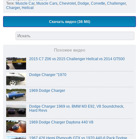
Теги:
Muscle Car
,
Muscle Cars
,
Chevrolet
,
Dodge
,
Corvette
,
Challenger
,
Charger
,
Hellcat
Скачать видео (36 Мб)
Похожее видео
2015 C7 Z06 vs 2015 Challenger Hellcat vs 2014 GT500
Dodge Charger "1970
1969 Dodge Charger
Dodge Charger 1969 vs. BMW M3 E92, V8 Soundcheck,
Hard Revs
1969 Dodge Charger Daytona 440 V8
1967 426 Hemi Plymouth GTX vs 1970 440-6 Pack Dodge