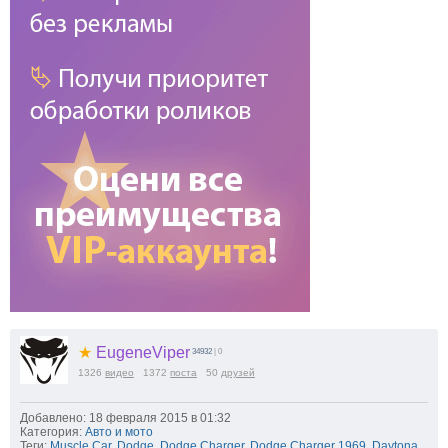
★
EugeneViper
34932
| 0
1326
видео
1372
поста
50
друзей
Добавлено: 18 февраля 2015 в 01:32
Категория:
Авто и мото
Теги:
Muscle Car
,
Dodge
,
Dodge Charger
,
Dodge Charger 1969
,
Daytona
,