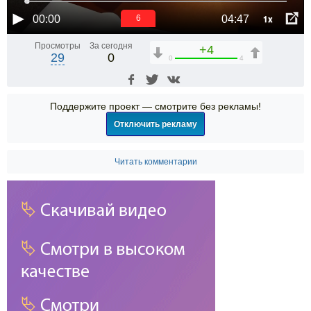
1x
00:00
04:47
6
Просмотры
За сегодня
+4
29
0
0
4
Поддержите проект — смотрите без рекламы!
Отключить рекламу
Читать комментарии