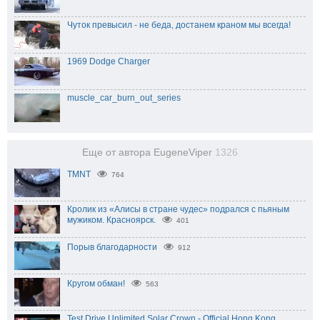
Чуток превысил - не беда, достанем краном мы всегда!
1969 Dodge Charger
muscle_car_burn_out_series
Еще от автора EugeneViper
1326
TMNT
764
Кролик из «Алисы в стране чудес» подрался с пьяным
мужиком. Красноярск.
401
Порыв благодарности
912
Кругом обман!
563
Test Drive Unlimited Solar Crown - Official Hong Kong