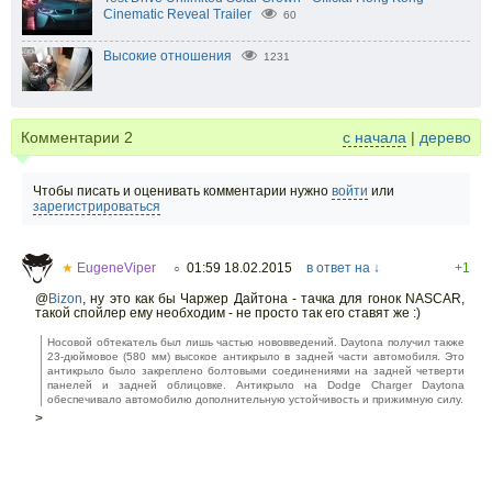
Cinematic Reveal Trailer
60
Высокие отношения
1231
Комментарии
2
с начала
|
дерево
Чтобы писать и оценивать комментарии нужно
войти
или
зарегистрироваться
★
EugeneViper
01:59 18.02.2015
в ответ на ↓
+1
○
@
Bizon
,
ну это как бы Чаржер Дайтона - тачка для гонок NASCAR,
такой спойлер ему необходим - не просто так его ставят же :)
Носовой обтекатель был лишь частью нововведений. Daytona получил также
23-дюймовое (580 мм) высокое антикрыло в задней части автомобиля. Это
антикрыло было закреплено болтовыми соединениями на задней четверти
панелей и задней облицовке. Антикрыло на Dodge Charger Daytona
обеспечивало автомобилю дополнительную устойчивость и прижимную силу.
>