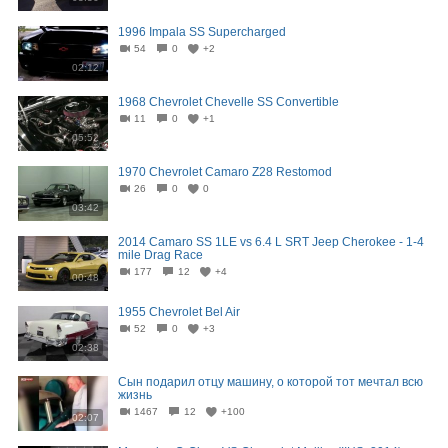
1996 Impala SS Supercharged
54
0
+2
02:12
1968 Chevrolet Chevelle SS Convertible
11
0
+1
05:52
1970 Chevrolet Camaro Z28 Restomod
26
0
0
03:42
2014 Camaro SS 1LE vs 6.4 L SRT Jeep Cherokee - 1-4
mile Drag Race
177
12
+4
00:48
1955 Chevrolet Bel Air
52
0
+3
02:38
Сын подарил отцу машину, о которой тот мечтал всю
жизнь
1467
12
+100
02:07