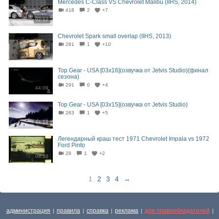
Mercedes C-Class VS Chevrolet Malibu (IIHS, 2014)
418
2
+7
02:12
Chevrolet Spark small overlap (IIHS, 2013)
281
1
+10
00:44
Top Gear - USA [03x16](озвучка от Jetvis Studio)(финал
сезона)
291
0
+4
44:09
Top Gear - USA [03x15](озвучка от Jetvis Studio)
263
1
+5
44:14
Легендарный краш тест 1971 Chevrolet Impala vs 1972
Ford Pinto
28
1
+2
08:50
1
2
3
4
→
администрация
правила
справка
реклама
для правообладателей
|
|
|
|
|