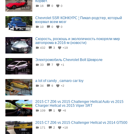
Корвет.
16
0
0
14:49
Chevrolet SSR КОНКУРС ¦ Пикап-родстер, который
взорвал всем мозг
10
0
0
10:49
Скорость, роскошь и экологичность покоряли мир
автопрома в 2016-м (новости)
432
3
+19
04:00
Электромобиль Chevrolet Bolt Шевроле
33
7
+1
17:22
a lot of candy , camaro car toy
34
6
+2
10:06
2015 C7 Z06 vs 2015 Challenger Hellcat Auto vs 2015
Charger Hellcat vs 2015 Viper SRT
109
1
+6
03:39
2015 C7 Z06 vs 2015 Challenger Hellcat vs 2014 GT500
171
2
+18
03:36