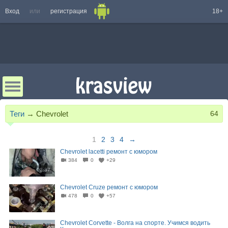
Вход
или
регистрация
18+
Теги
→
Chevrolet
64
1
2
3
4
→
Chevrolet lacetti ремонт с юмором
384
0
+29
02:37
Chevrolet Cruze ремонт с юмором
478
0
+57
02:52
Chevrolet Corvette - Волга на спорте. Учимся водить