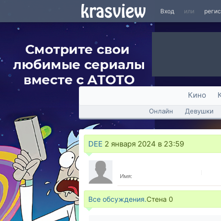
Вход
или
реги
Кино
Онлайн
Девушки
DEE
2 января 2024 в 23:59
Имя:
Все обсуждения.
Стена
0