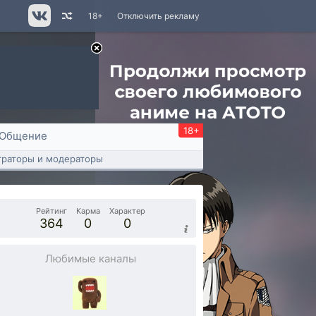
18+
Отключить рекламу
18+
Общение
раторы и модераторы
Рейтинг
Карма
Характер
364
0
0
Любимые каналы