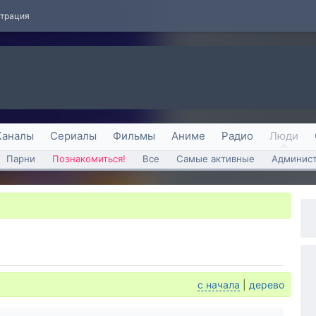
страция
Каналы
Сериалы
Фильмы
Аниме
Радио
Люди
Парни
Познакомиться!
Все
Самые активные
Админист
с начала
|
дерево