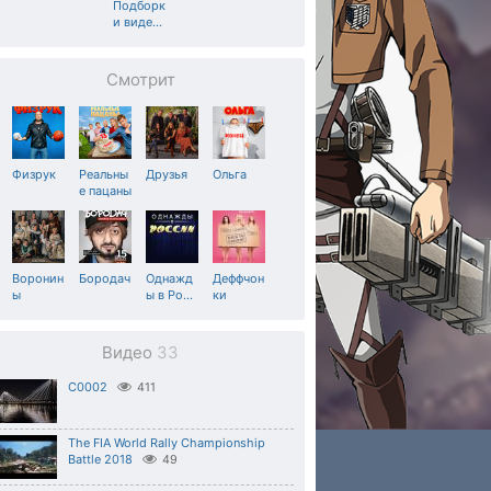
Подборк
и виде
…
Смотрит
Физрук
Реальны
Друзья
Ольга
е пацаны
Воронин
Бородач
Однажд
Деффчон
ы
ы в Ро
…
ки
Видео
33
C0002
411
The FIA World Rally Championship
Battle 2018
49