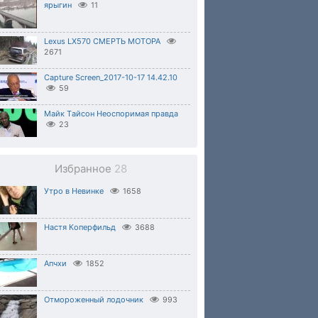
ярыгин
11
Lexus LX570 СМЕРТЬ МОТОРА
2671
Capture Screen_2017-10-17 14.42.10
59
Mайк Tайсон Hеоспоримая прaвда
23
Избранное
28
Утро в Невинке
1658
Настя Коперфильд
3688
Апчхи
1852
Отмороженный лодочник
993