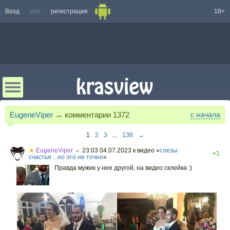
Вход
или
регистрация
18+
EugeneViper
→ комментарии
1372
с начала
1
2
3
...
138
→
★
EugeneViper
23:03 04.07.2023
к видео «
слезы
○
+1
счастья ...но это не точно
»
Правда мужик у нее другой, на видео склейка :)