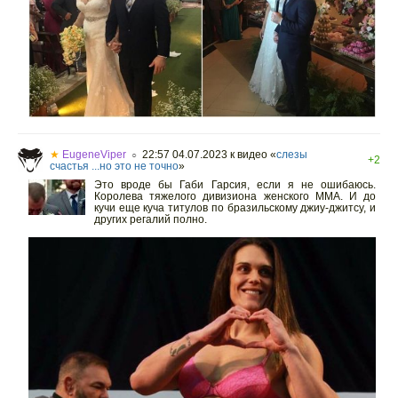
★
EugeneViper
22:57 04.07.2023
к видео «
слезы
○
+2
счастья ...но это не точно
»
Это вроде бы Габи Гарсия, если я не ошибаюсь.
Королева тяжелого дивизиона женского ММА. И до
кучи еще куча титулов по бразильскому джиу-джитсу, и
других регалий полно.