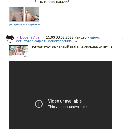
действительно царский:
раскрыть все картинки
★
EugeneViper
15:03 03.02.2022
к видео «
кароч,
○
+1
есть такая соцсеть одноклассники...
»
Вот тут этот же первый чел еще сильнее козит :D