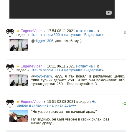
★
EugeneViper
17:54 08.11.2021
в ответ на ↓
к
○
0
видео «
Штанга весом 300 кг на турнике! Выдержит
»
@
digger1306
,
дак полюбому :)
★
EugeneViper
16:11 06.11.2021
в ответ на ↓
к
○
+1
видео «
Штанга весом 300 кг на турнике! Выдержит
»
@
Voytkevich
,
нууу, я так понял, в рекламных целях,
типа турник держит 250+ и вот они показывают, что
турник держит 250+. Типа покупайте :D
★
EugeneViper
15:51 02.08.2021
к видео «
Не
○
+2
уверен в силах - не начинай драку
»
"Не уверен в силах - не начинай драку"
Ну, видимо, он был уверен в своих силах, раз
начал драку :)