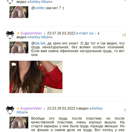
видео «
Ashley Alban
»
@
unlifer
,
как нет ? :)
★
EugeneViper
23:37 26.03.2022
в ответ на ↓
к
○
+2
видео «
Ashley Alban
»
@
tak-tak
,
да хрен его знает :D Да тут и так видно, что
грудь ненатуральная, без всяких особых познаний.
Если вам нужна офигенная натуральная грудь, то вот
она:
★
EugeneViper
23:23 26.03.2022
к видео «
Ashley
○
0
Alban
»
Вообще это грудь после пластики, но после
качественной пластики, очень хорошо вышло. На
старте карьеры у нее была грудь гораздо меньше. Но
ее фишка а самом деле не грудь. Вот попец у нее