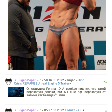
★
EugeneViper
19:58 16.05.2022
к видео «
Dino
○
+1
Crisis REMAKE | Unreal Engine 5 Trailer
»
О, cтарушка Регина :D А вообще ништяк, что такой
перезапуск делают, вот бы еще оф. перезапуск от
Капком, как Резидент Эвил.
★
EugeneViper
17:05 27.03.2022
в ответ на ↓
к
○
0