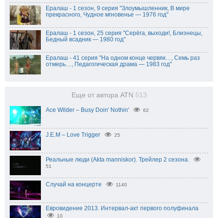
Ералаш - 1 сезон, 9 серия "Злоумышленник, В мире
прекрасного, Чудное мгновенье — 1976 год"
Ералаш - 1 сезон, 25 серия "Серёга, выходи!, Близнецы,
Бедный всадник — 1980 год"
Ералаш - 41 серия "На одном конце червяк…, Семь раз
отмерь…, Педагогическая драма — 1983 год"
Еще от автора ATN
513
Ace Wilder – Busy Doin' Nothin'
62
J.E.M – Love Trigger
25
Реальные люди (Akta manniskor). Трейлер 2 сезона.
51
Случай на концерте
1140
Евровидение 2013. Интервал-акт первого полуфинала
10