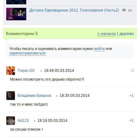
Детское Евровидение 2012. Голосования (Часть2)
86
Комментарии
5
с начала
|
дерево
Чтобы писать и оценивать комментарии нужно
войти
или
зарегистрироваться
Trojan-DC
18:49 05.03.2014
0
○
Можно посмотреть это дерьмо обратно?!
Владимир Буканов
18:35 05.03.2014
+1
○
так то и микс пи3дат)
list123
18:16 05.03.2014
+1
○
за сиськи плюсик +