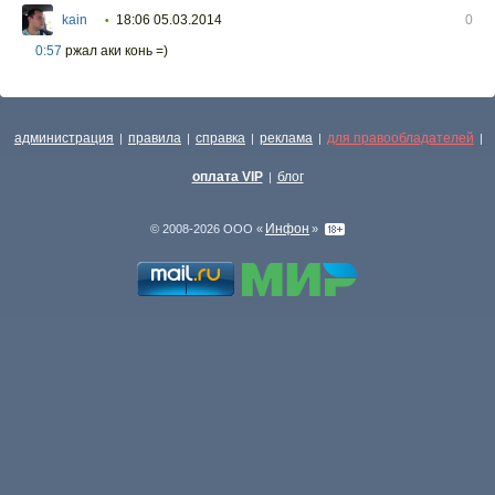
kain
18:06 05.03.2014
0
•
0:57
ржал аки конь =)
администрация
правила
справка
реклама
для правообладателей
|
|
|
|
|
оплата VIP
блог
|
Инфон
© 2008-2026 ООО «
»