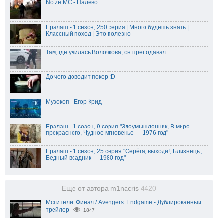
Noize MC - Палево
Ералаш - 1 сезон, 250 серия | Много будешь знать |
Классный поход | Это полезно
Там, где училась Волочкова, он преподавал
До чего доводит покер :D
Музокоп - Егор Крид
Ералаш - 1 сезон, 9 серия "Злоумышленник, В мире
прекрасного, Чудное мгновенье — 1976 год"
Ералаш - 1 сезон, 25 серия "Серёга, выходи!, Близнецы,
Бедный всадник — 1980 год"
Еще от автора m1nacris
4420
Мстители: Финал / Avengers: Endgame - Дублированный
трейлер
1847