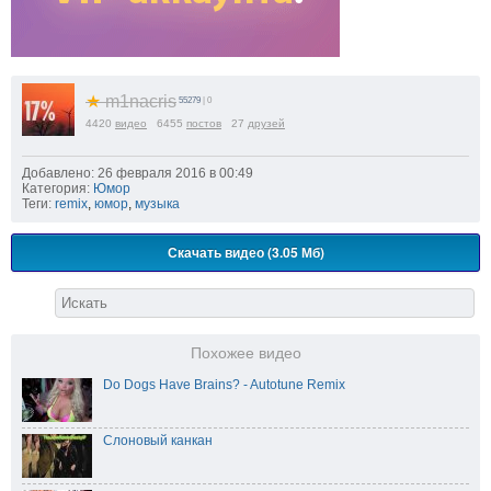
★
m1nacris
55279
| 0
4420
видео
6455
постов
27
друзей
Добавлено: 26 февраля 2016 в 00:49
Категория:
Юмор
Теги:
remix
,
юмор
,
музыка
Скачать видео (3.05 Мб)
Похожее видео
Do Dogs Have Brains? - Autotune Remix
Слоновый канкан