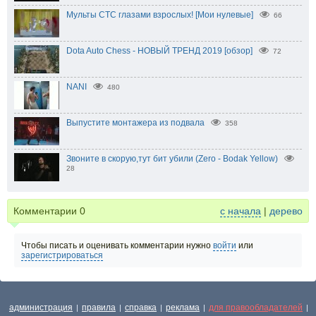
Мульты СТС глазами взрослых! [Мои нулевые]
66
Dota Auto Chess - НОВЫЙ ТРЕНД 2019 [обзор]
72
NANI
480
Выпустите монтажера из подвала
358
Звоните в скорую,тут бит убили (Zero - Bodak Yellow)
28
Комментарии
0
с начала
|
дерево
Чтобы писать и оценивать комментарии нужно
войти
или
зарегистрироваться
администрация
правила
справка
реклама
для правообладателей
|
|
|
|
|