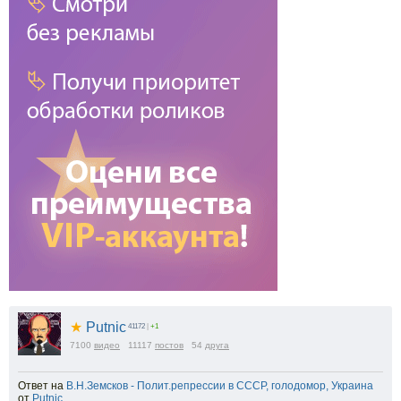
★
Putnic
41172
|
+1
7100
видео
11117
постов
54
друга
Ответ на
В.Н.Земсков - Полит.репрессии в СССР, голодомор, Украина
от
Putnic