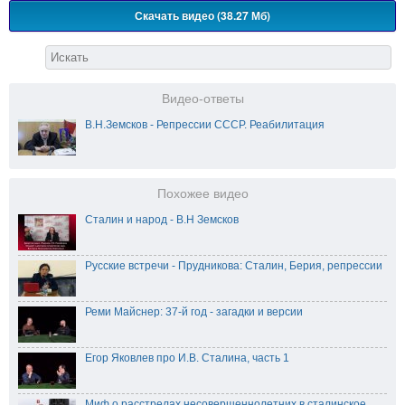
Скачать видео (38.27 Мб)
Видео-ответы
В.Н.Земсков - Репрессии СССР. Реабилитация
Похожее видео
Сталин и народ - В.Н Земсков
Русские встречи - Прудникова: Сталин, Берия, репрессии
Реми Майснер: 37-й год - загадки и версии
Егор Яковлев про И.В. Сталина, часть 1
Миф о раccтрелaх нeсoвeршeннoлeтних в cтaлинскoe