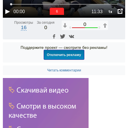
1x
00:00
11:33
6
Просмотры
За сегодня
0
16
0
0
0
Поддержите проект — смотрите без рекламы!
Отключить рекламу
Читать комментарии