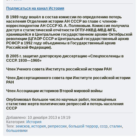
Подписаться на канал История
В 1989 году вошёл в состав комиссии по определению потерь
населения Отделения истории АН СССР во главе с членом-
корреспондентом АН СССР Ю. А. Поляковым. Комиссия получила
доступ к статистической отчётности ОГПУ-НКВД-МВД-МГБ,
хранившейся в Центральном государственном архиве Октябрьской
революции (ЦГАОР СССР и Центральный государственный архив
РСФСР в 1992 году объединены в Государственный архив
Российской Федерации).
В 2005 г. защитил докторскую диссертацию «Спецпоселенцы в
СССР. 1930—1960»
Член Ученого совета Института российской истории РАН
Член Диссертационного совета при Институте российской истории
РАН
Член Ассоциации историков Второй мировой войны
Опубликовал большое число научных работ, посвящённых
статистике жертв политических репрессий и потерь населения
СССР
Добавлено: 10 декабря 2013 в 19:19
Категория:
История
Теги:
земсков
,
история
,
репрессии
,
большой террор
,
ссср
,
сталин
,
большевики