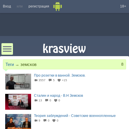
Вход
или
регистрация
18+
Теги
→
земсков
8
Про розетки в ванной. Земсков.
3557
5
+15
01:19
Сталин и народ - В.Н Земсков
13
0
0
49:42
Теория заблуждений - Советские военнопленные
9
0
0
43:41