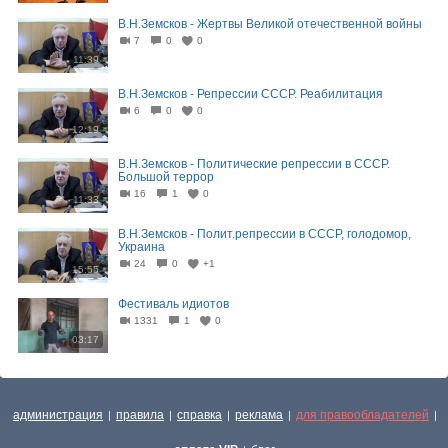
В.Н.Земсков - Жертвы Великой отечественной войны
7
0
0
11:39
В.Н.Земсков - Репрессии СССР. Реабилитация
6
0
0
12:19
В.Н.Земсков - Политические репрессии в СССР.
Большой террор
16
1
0
11:33
В.Н.Земсков - Полит.репрессии в СССР, голодомор,
Украина
24
0
+1
15:55
Фестиваль идиотов
1331
1
0
03:17
администрация
правила
справка
реклама
для правообладателей
|
|
|
|
|