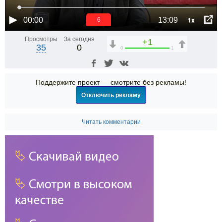
1x
00:00
13:09
6
Просмотры
За сегодня
+1
35
0
0
1
Поддержите проект — смотрите без рекламы!
Отключить рекламу
Читать комментарии