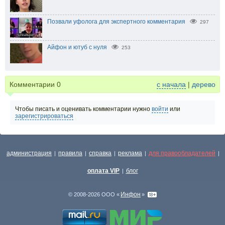
Позвали уфолога для экспертного комментария
297
Айфон и ютуб с нуля
253
Комментарии
0
с начала
|
дерево
Чтобы писать и оценивать комментарии нужно
войти
или
зарегистрироваться
администрация
правила
справка
реклама
для правообладателей
|
|
|
|
|
оплата VIP
блог
|
Инфон
© 2008-2026 ООО «
»