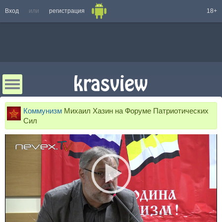
Вход
или
регистрация
18+
Коммунизм
Михаил Хазин на Форуме Патриотических
Сил