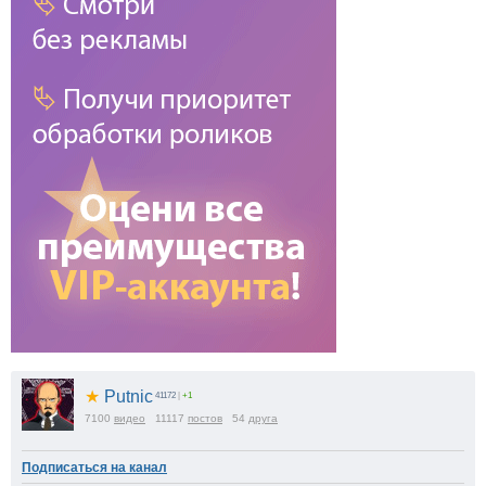
★
Putnic
41172
|
+1
7100
видео
11117
постов
54
друга
Подписаться на канал