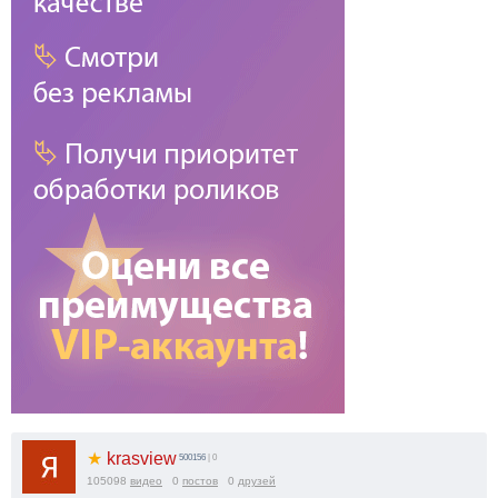
★
krasview
500156
| 0
105098
видео
0
постов
0
друзей