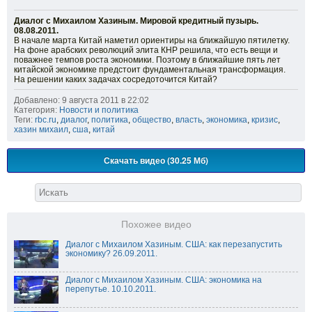
Диалог с Михаилом Хазиным. Мировой кредитный пузырь.
08.08.2011.
В начале марта Китай наметил ориентиры на ближайшую пятилетку.
На фоне арабских революций элита КНР решила, что есть вещи и
поважнее темпов роста экономики. Поэтому в ближайшие пять лет
китайской экономике предстоит фундаментальная трансформация.
На решении каких задачах сосредоточится Китай?
Добавлено: 9 августа 2011 в 22:02
Категория:
Новости и политика
Теги:
rbc.ru
,
диалог
,
политика
,
общество
,
власть
,
экономика
,
кризис
,
хазин михаил
,
сша
,
китай
Скачать видео (30.25 Мб)
Похожее видео
Диалог с Михаилом Хазиным. США: как перезапустить
экономику? 26.09.2011.
Диалог с Михаилом Хазиным. США: экономика на
перепутье. 10.10.2011.