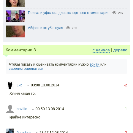
Позвали уфолога для экспертного комментария
297
Айфон и ютуб с нуля
253
Комментарии
3
с начала
|
дерево
Чтобы писать и оценивать комментарии нужно
войти
или
зарегистрироваться
Lkq
03:08 13.08.2014
-2
○
Хуйня какая то.
bazilio
00:50 13.08.2014
+1
○
крайне интересно.
9cowboy
23:57 12.08.2014
-2
○