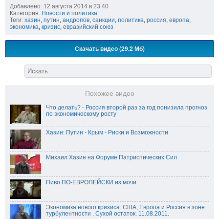
Добавлено: 12 августа 2014 в 23:40
Категория:
Новости и политика
Теги:
хазин
,
путин
,
андропов
,
санкции
,
политика
,
россия
,
европа
,
экономика
,
кризис
,
евразийский союз
Скачать видео (29.2 Мб)
Похожее видео
Что делать? - Россия второй раз за год понизила прогноз
по экономическому росту
Хазин: Путин - Крым - Риски и Возможности
Михаил Хазин на Форуме Патриотических Сил
Пиво ПО-ЕВРОПЕЙСКИ из мочи
Экономика нового кризиса: США, Европа и Россия в зоне
турбулентности . Сухой остаток. 11.08.2011.