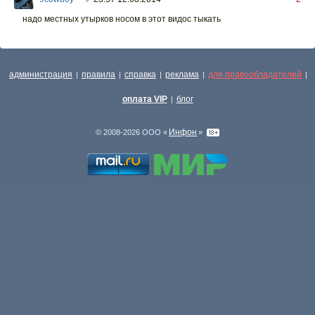
надо местных утырков носом в этот видос тыкать
администрация
правила
справка
реклама
для правообладателей
|
|
|
|
|
оплата VIP
блог
|
Инфон
© 2008-2026 ООО «
»