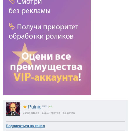
★
Putnic
41172
|
+1
7100
видео
11117
постов
54
друга
Подписаться на канал