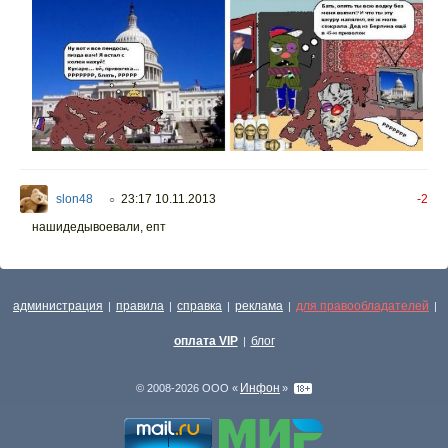
slon48
23:17 10.11.2013
-2
○
нашидедывоевали, епт
администрация
правила
справка
реклама
для правообладателей
|
|
|
|
|
оплата VIP
блог
|
Инфон
© 2008-2026 ООО «
»