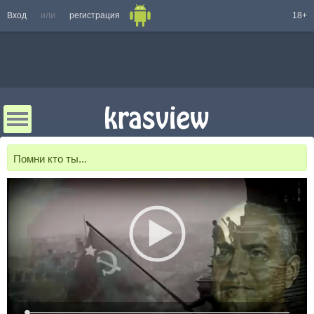
Вход
или
регистрация
18+
Помни кто ты...