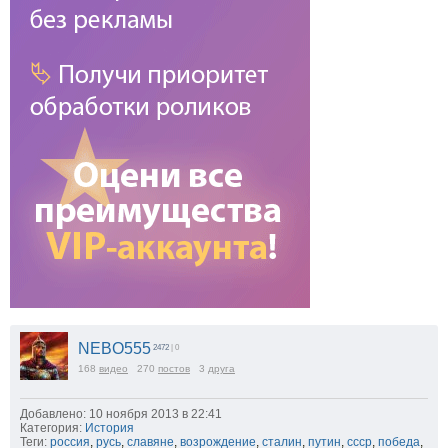
NEBO555
2472
| 0
168
видео
270
постов
3
друга
Добавлено: 10 ноября 2013 в 22:41
Категория:
История
Теги:
россия
,
русь
,
славяне
,
возрождение
,
сталин
,
путин
,
ссср
,
победа
,