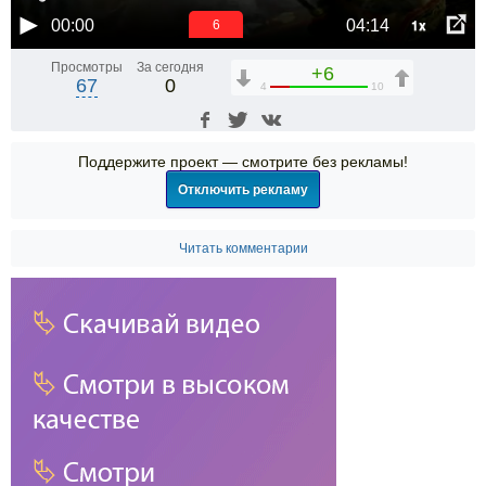
1x
00:00
04:14
5
Просмотры
За сегодня
+6
67
0
4
10
Поддержите проект — смотрите без рекламы!
Отключить рекламу
Читать комментарии