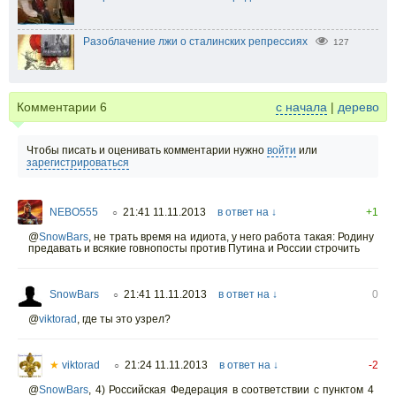
Разоблачение лжи о сталинских репрессиях
127
Комментарии
6
с начала
|
дерево
Чтобы писать и оценивать комментарии нужно
войти
или
зарегистрироваться
NEBO555
21:41 11.11.2013
в ответ на ↓
+1
○
@
SnowBars
,
не трать время на идиота, у него работа такая: Родину
предавать и всякие говнопосты против Путина и России строчить
SnowBars
21:41 11.11.2013
в ответ на ↓
0
○
@
viktorad
,
где ты это узрел?
★
viktorad
21:24 11.11.2013
в ответ на ↓
-2
○
@
SnowBars
,
4) Российская Федерация в соответствии с пунктом 4