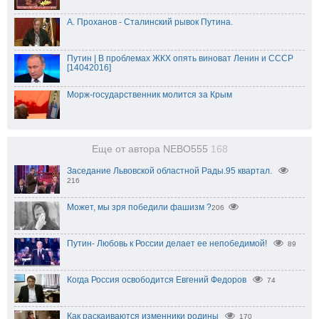
А. Проханов - Сталинский рывок Путина.
Путин | В проблемах ЖКХ опять виноват Ленин и СССР
[14042016]
Морж-государственник молится за Крым
Еще от автора NEBO555
168
Заседание Львовской областной Рады.95 квартал.
216
206
Путин- Любовь к России делает ее непобедимой!
89
Когда Россия освободится Евгений Федоров
74
Как раскаиваются изменники родины
170