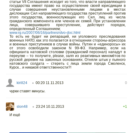
статьи VII Соглашения исходит из того, что власти направляющего
государства имеют право на осуществление своей юрисдикции в
случае совершения неустановленными лицами в местах
дислокации Сил направляющего государства преступлений против
этого государства, военнослужащих его Сил, лиц из числа
гражданского компонента или членов их семей. При установлении
лица, совершившего преступление, действует порядок,
определенный Соглашением;
www.rg.ru/2007/06/16/partnesrstvo-doc.html
То есть не будет ни репараций, ни уголовного преследования
военных НАТО, как это полагается в отношении стороны-агрессора
и военных преступников в случае войны. Путин и «единоросы» их
от этого освободили законом N 99-ФЗ. Например, если на
официанта натовской столовки (гражданский персонал) нападут в
переулке – то получите, please, залп из реактивных миномётов по
русской деревне на законных основаниях. Отняли штык у пьяного
натовского солдата – стереть с лица земли города Смоленск,
Курск... и никакой ответственности?!
kirill24
00:20 11.11.2013
0
○
чурки ставят минусы.
slon48
23:24 10.11.2013
+1
○
И ещё