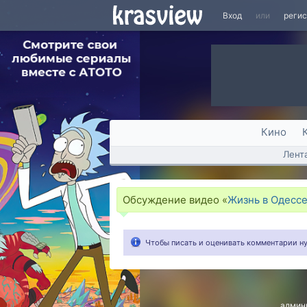
Вход
или
реги
Кино
Лент
Обсуждение видео «
Жизнь в Одессе
Чтобы писать и оценивать комментарии 
админ