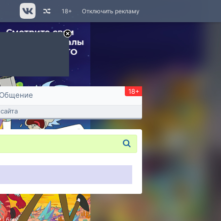
18+
Отключить рекламу
18+
Общение
сайта
P
|
блог