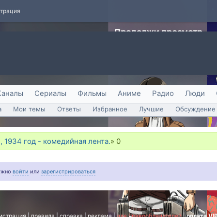
страция
Каналы
Сериалы
Фильмы
Аниме
Радио
Люди
а
Мои темы
Ответы
Избранное
Лучшие
Обсуждение 
, 1934 год - комедийная лента.
»
0
нужно
войти
или
зарегистрироваться
истрация
|
правила
|
справка
|
реклама
|
для правообладателей
|
оплата VI