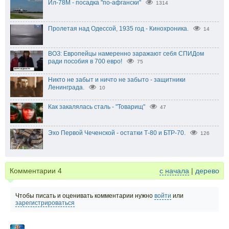
Ил-78М - посадка "по-афгански"
1314
Пролетая над Одессой, 1935 год - Кинохроника.
14
ВОЗ: Европейцы намеренно заражают себя СПИДом
ради пособия в 700 евро!
75
Никто не забыт и ничто не забыто - защитники
Ленинграда.
10
Как закалялась сталь - "Товарищ"
47
Эхо Первой Чеченской - остатки Т-80 и БТР-70.
126
Комментарии
4
с начала
|
дерево
Чтобы писать и оценивать комментарии нужно
войти
или
зарегистрироваться