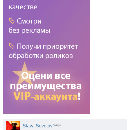
Slava Sovetov
2860
| 0