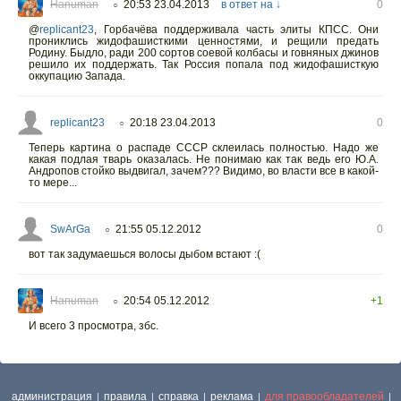
Hanuman
20:53 23.04.2013
в ответ на ↓
0
○
@
replicant23
,
Горбачёва поддерживала часть элиты КПСС. Они
прониклись жидофашисткими ценностями, и рещили предать
Родину. Быдло, ради 200 сортов соевой колбасы и говняных джинов
решило их поддержать. Так Россия попала под жидофашисткую
оккупацию Запада.
replicant23
20:18 23.04.2013
0
○
Теперь картина о распаде СССР склеилась полностью. Надо же
какая подлая тварь оказалась. Не понимаю как так ведь его Ю.А.
Андропов стойко выдвигал, зачем??? Видимо, во власти все в какой-
то мере...
SwArGa
21:55 05.12.2012
0
○
вот так задумаешься волосы дыбом встают :(
Hanuman
20:54 05.12.2012
+1
○
И всего 3 просмотра, збс.
администрация
правила
справка
реклама
для правообладателей
|
|
|
|
|