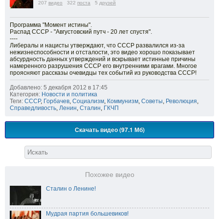
207
видео
322
поста
5
друзей
Программа "Момент истины".
Распад СССР - "Августовский путч - 20 лет спустя".
----
Либералы и нацисты утверждают, что СССР развалился из-за
нежизнеспособности и отсталости, это видео хорошо показывает
абсурдность данных утверждений и вскрывает истинные причины
намеренного разрушения СССР его внутренними врагами. Многое
проясняют рассказы очевидцы тех событий из руководства СССР!
Добавлено: 5 декабря 2012 в 17:45
Категория:
Новости и политика
Теги:
СССР
,
Горбачев
,
Социализм
,
Коммунизм
,
Советы
,
Революция
,
Справедливость
,
Ленин
,
Сталин
,
ГКЧП
Скачать видео (97.1 Мб)
Похожее видео
Сталин о Ленине!
Мудрая партия большевиков!