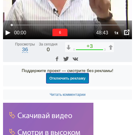
1x
00:00
48:43
6
Просмотры
За сегодня
+3
36
0
0
3
Поддержите проект — смотрите без рекламы!
Отключить рекламу
Читать комментарии