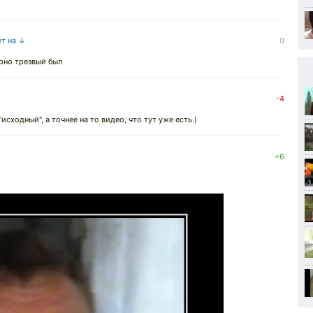
ет на ↓
0
ерно трезвый был
-4
исходный", а точнее на то видео, что тут уже есть.)
+6