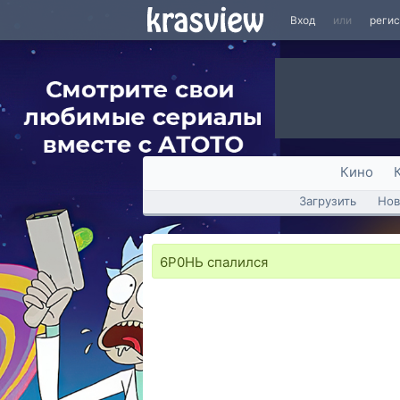
Вход
или
реги
Кино
Загрузить
Нов
6Р0НЬ спалился