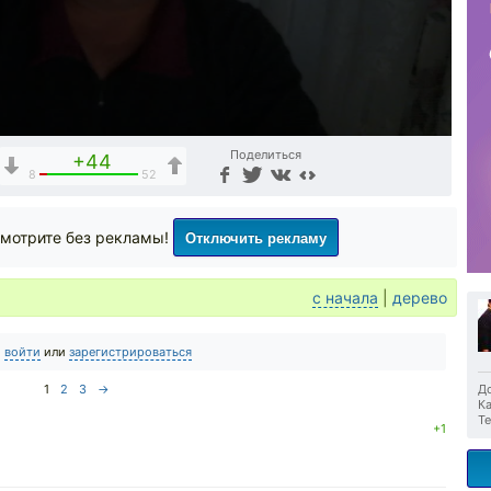
Поделиться
+44
8
52
Отключить рекламу
мотрите без рекламы!
с начала
|
дерево
о
войти
или
зарегистрироваться
1
2
3
→
До
Ка
Те
+1