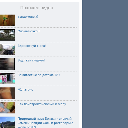
Похожее видео
танцeжопс х)
Сломал очко!!!
Здравствуй жопа!
Вдул как следует!
Зажигает не по детски. 18+
Жопатряс
Как пристроить сиськи и жопу
Природный парк Ергаки - висячий
камень Спящий Саян и разговоры о
жопе (2017)