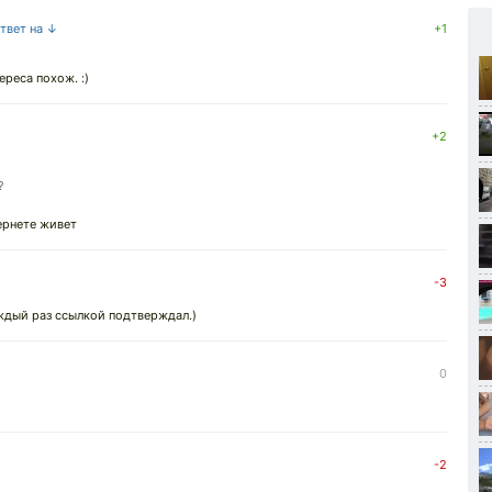
ответ на ↓
+1
ереса похож. :)
+2
?
тернете живет
↓
-3
каждый раз ссылкой подтверждал.)
0
-2