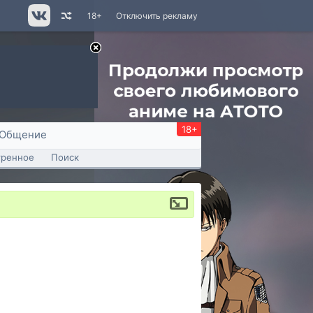
18+
Отключить рекламу
18+
Общение
тренное
Поиск