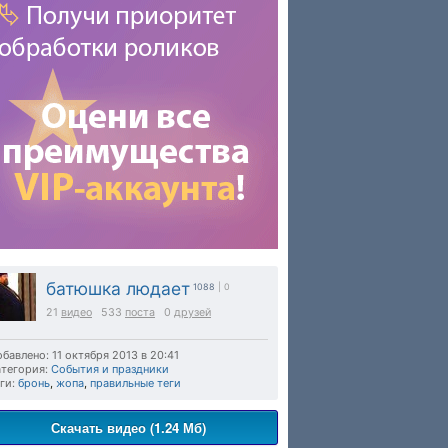
батюшка людает
1088
| 0
21
видео
533
поста
0
друзей
бавлено: 11 октября 2013 в 20:41
тегория:
События и праздники
ги:
бронь
,
жопа
,
правильные теги
Скачать видео (1.24 Мб)