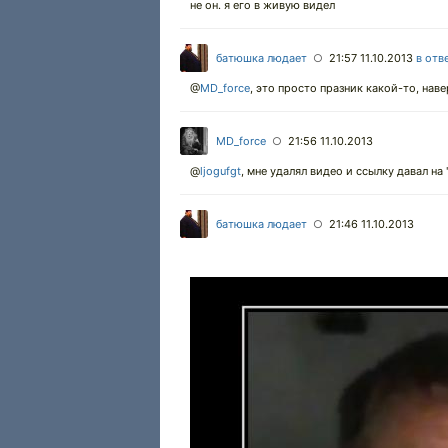
не он. я его в живую видел
батюшка людает
21:57 11.10.2013
в отв
○
@
MD_force
,
это просто празник какой-то, нав
MD_force
21:56 11.10.2013
○
@
ljogufgt
,
мне удалял видео и ссылку давал на "
батюшка людает
21:46 11.10.2013
○