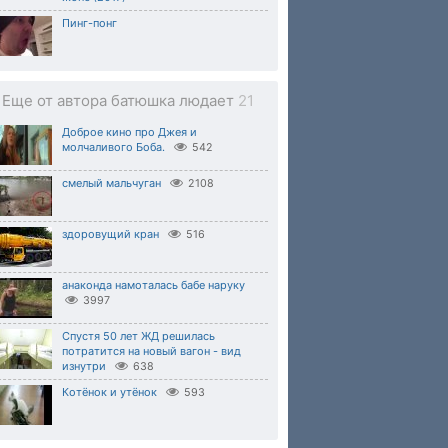
Пинг-понг
Еще от автора батюшка людает
21
Доброе кино про Джея и
молчаливого Боба.
542
смелый мальчуган
2108
здоровущий кран
516
анаконда намоталась бабе наруку
3997
Спустя 50 лет ЖД решилась
потратится на новый вагон - вид
изнутри
638
Котёнок и утёнок
593