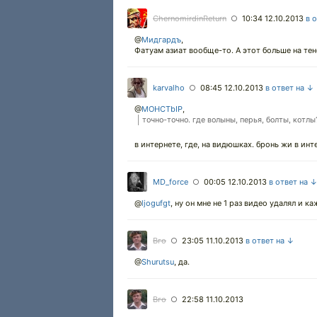
ChernomirdinReturn
10:34 12.10.2013
в 
○
@
Мидгардъ
,
Фатуам азиат вообще-то. А этот больше на тен
karvalho
08:45 12.10.2013
в ответ на ↓
○
@
MOHCTbIP
,
точно-точно. где волыны, перья, болты, котлы
в интернете, где, на видюшках. бронь жи в ин
MD_force
00:05 12.10.2013
в ответ на 
○
@
ljogufgt
,
ну он мне не 1 раз видео удалял и 
Вго
23:05 11.10.2013
в ответ на ↓
○
@
Shurutsu
,
да.
Вго
22:58 11.10.2013
○